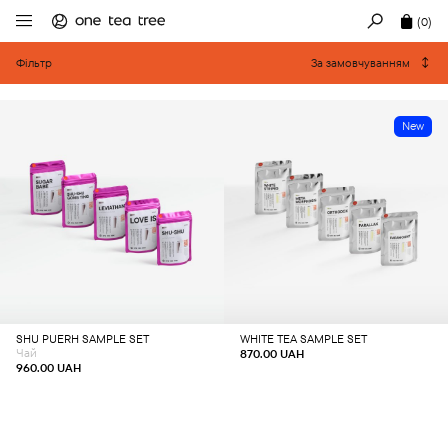
(0)
Фільтр
За замовчуванням
New
Додати в кошик
Додати в кошик
SHU PUERH SAMPLE SET
WHITE TEA SAMPLE SET
Чай
870.00
UAH
960.00
UAH