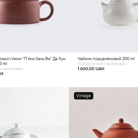
одати в кошик
Додати в кошик
ської глини “П’янь Хань Ва” Да Хун
Чайник порцеляновий 200 ml
5 ml
Посуд та чайні аксесуари
ні аксесуари
1 600.00
UAH
AH
Vintage