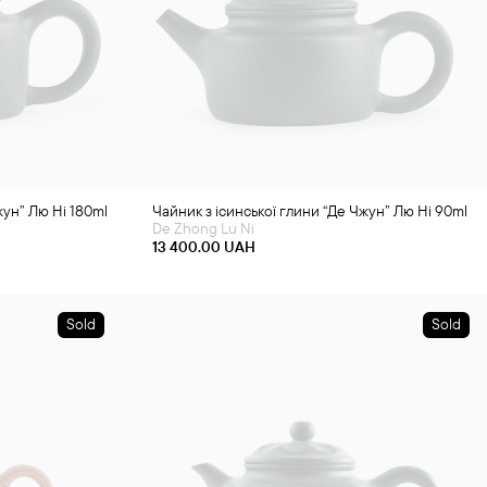
жун” Лю Ні 180ml
Чайник з ісинської глини “Де Чжун” Лю Ні 90ml
De Zhong Lu Ni
13 400.00
UAH
Sold
Sold