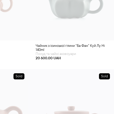
Чайник з ісинської глини “Ба Фан” Куй Лу Ні
140ml
Посуд та чайні аксесуари
20 600.00
UAH
Sold
Sold