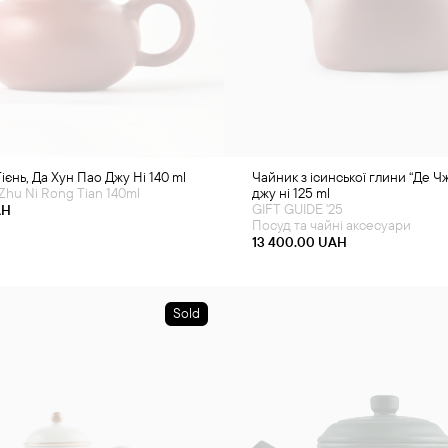
єнь, Да Хун Пао Джу Ні 140 ml
Чайник з ісинської глини “Де Ч
Zhu Ni Rong Tian 140ml
джу ні 125 ml
GIFT GUIDE '25
AH
Посуд та чайні аксесуари
13 400.00
UAH
Sold