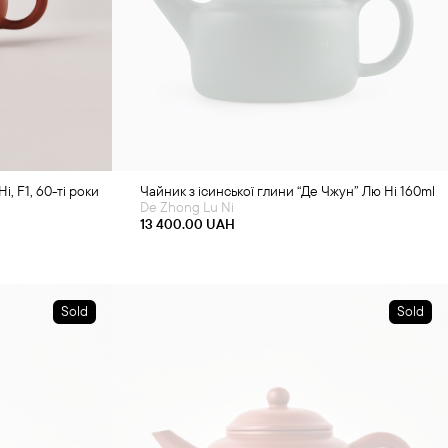
і, F1, 60-ті роки
Чайник з ісинської глини “Де Чжун” Лю Ні 160ml
De Zhong Lu Ni
13 400.00
UAH
Sold
Sold