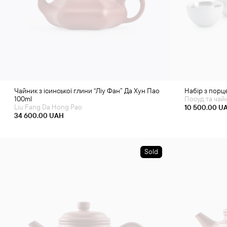
Чайник з ісинської глини “Ліу Фан” Да Хун Пао
Набір з порц
100ml
Посуд та чай
Liu Fang Da Hong Pao
10 500.00
U
34 600.00
UAH
Sold