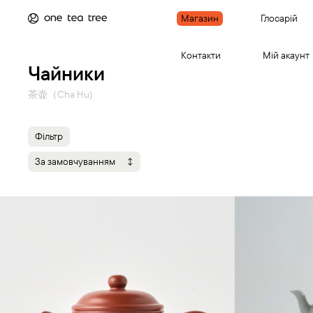
Магазин
Глосарій
Контакти
Мій акаунт
Чайники
茶壶（Cha Hu)
Фільтр
За замовчуванням