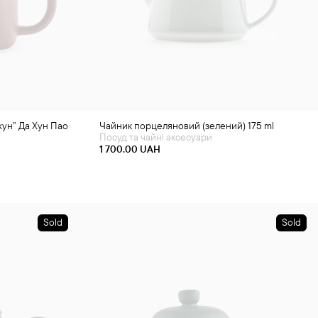
жун” Да Хун Пао
Чайник порцеляновий (зелений) 175 ml
Посуд та чайні аксесуари
1 700.00
UAH
Sold
Sold