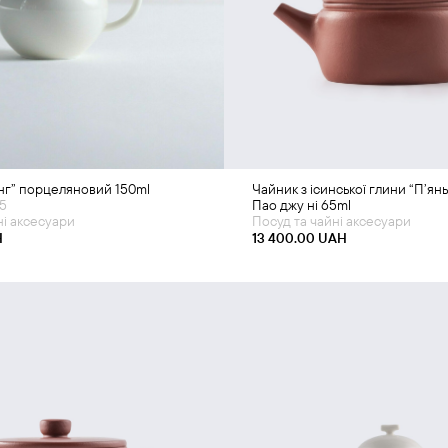
одати в кошик
Додати в кошик
інг” порцеляновий 150ml
Чайник з ісинської глини “П’янь
25
Пао джу ні 65ml
ні аксесуари
Посуд та чайні аксесуари
H
13 400.00
UAH