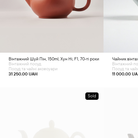
Додати в кошик
Д
Вінтажний Шуй Пін, 150ml, Хун Ні, F1, 70-ті роки
Чайник вінта
Вінтажний посуд
Вінтажний п
Посуд та чайні аксесуари
Посуд та чай
31 250.00
UAH
11 000.00
UA
Sold