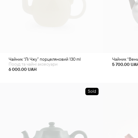
Чайник “Лі Чжу” порцеляновий 130 ml
Чайник “Вень
Посуд та чайні аксесуари
5 700.00
UA
6 000.00
UAH
Sold