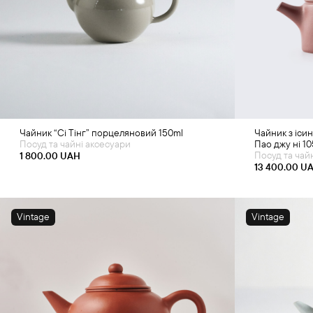
Додати в кошик
Д
Чайник “Сі Тінг” порцеляновий 150ml
Чайник з ісин
Посуд та чайні аксесуари
Пао джу ні 10
Посуд та чай
1 800.00
UAH
13 400.00
U
Vintage
Vintage