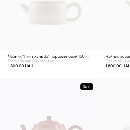
Чайник “Пʼянь Хань Ва” порцеляновий 150 ml
Чайник порц
Посуд та чайні аксесуари
Посуд та чай
1 800.00
UAH
1 800.00
UA
Sold