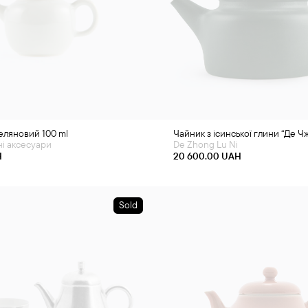
еляновий 100 ml
Чайник з ісинської глини “Де Ч
ні аксесуари
De Zhong Lu Ni
H
20 600.00
UAH
Sold