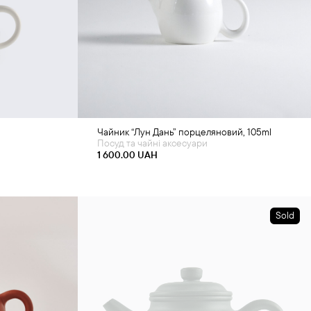
Додати в кошик
Чайник “Лун Дань” порцеляновий, 105ml
Посуд та чайні аксесуари
1 600.00
UAH
Sold