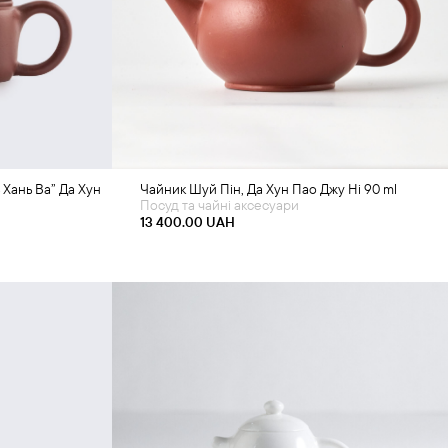
Додати в кошик
 Хань Ва” Да Хун
Чайник Шуй Пін, Да Хун Пао Джу Ні 90 ml
Посуд та чайні аксесуари
13 400.00
UAH