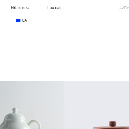
Se
Бібліотека
Про нас
for
UA