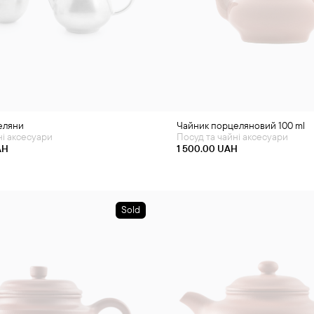
еляни
Чайник порцеляновий 100 ml
ні аксесуари
Посуд та чайні аксесуари
AH
1 500.00
UAH
Sold