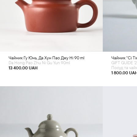
Додати в кошик
Д
Чайник Гу Юнь, Да Хун Пао Джу Ні 90 ml
Чайник “Сі Т
Da Hong Pao Zhu Ni Gu Yun 90ml
GIFT GUIDE '
Посуд та чай
13 400.00
UAH
1 800.00
UA