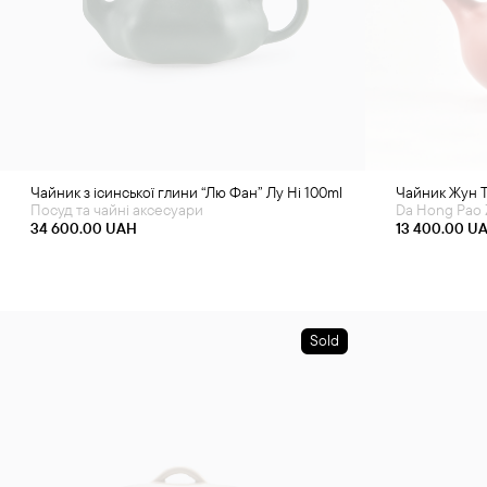
Чайник з ісинської глини “Лю Фан” Лу Ні 100ml
Чайник Жун Ті
Посуд та чайні аксесуари
Da Hong Pao 
34 600.00
UAH
13 400.00
U
Sold