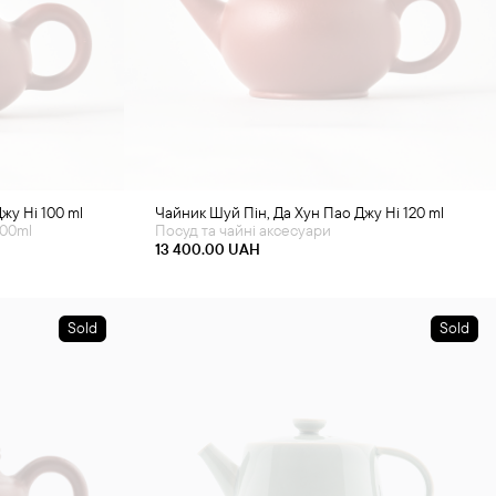
жу Ні 100 ml
Чайник Шуй Пін, Да Хун Пао Джу Ні 120 ml
100ml
Посуд та чайні аксесуари
13 400.00
UAH
Sold
Sold