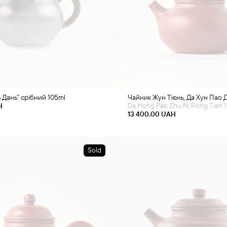
 Дань” срібний 105ml
Чайник Жун Тієнь, Да Хун Пао Д
Da Hong Pao Zhu Ni Rong Tian 
H
13 400.00
UAH
Sold