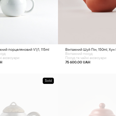
одати в кошик
Додати в кошик
жний порцеляновий V1/1, 115ml
Вінтажний Шуй Пін, 150ml, Хун Н
осуд
Вінтажний посуд
ні аксесуари
Посуд та чайні аксесуари
H
75 600.00
UAH
Sold