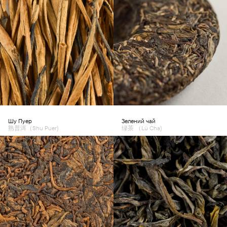
Шу Пуер
Зелений чай
熟普洱（Shu Puer)
绿茶 （Lü Cha)