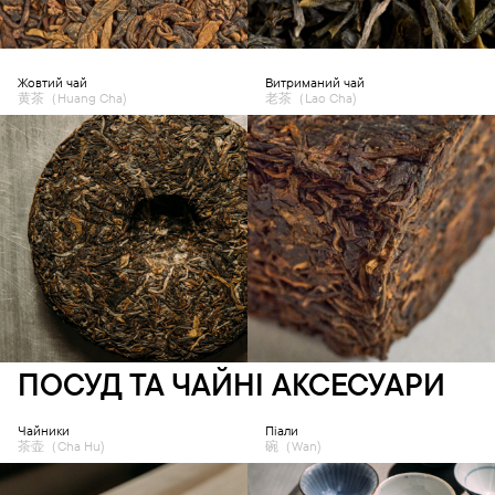
Жовтий чай
Витриманий чай
黄茶（Huang Cha)
老茶（Lao Cha)
ПОСУД ТА ЧАЙНІ АКСЕСУАРИ
Чайники
Піали
茶壶（Cha Hu)
碗（Wan)