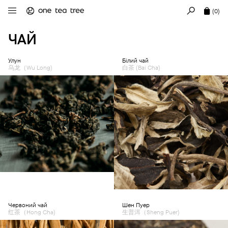
(0)
ЧАЙ
Улун
Білий чай
乌龙（Wu Long)
白茶 (Bai Cha)
Червоний чай
Шен Пуер
红茶（Hong Cha)
生普洱（Sheng Puer)