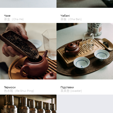
Чахе
Чабані
茶盒（Cha He)
茶板（Cha Ban)
Термоси
Підставки
热水瓶（Re Shui Ping)
茶具垫 (coaster)