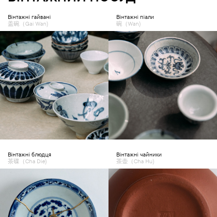
Вінтажні гайвані
Вінтажні піали
盖碗（Gai Wan)
碗（Wan)
Вінтажні блюдця
Вінтажні чайники
茶碟（Cha Die)
茶壶（Cha Hu)