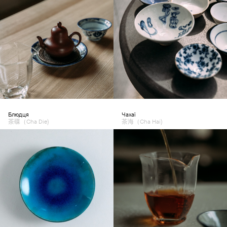
Блюдця
Чахаї
茶碟（Cha Die)
茶海（Cha Hai)