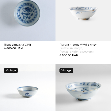
Додати в кошик
Додати в кошик
Піала вінтажна V3/16
Піала вінтажна V49/1 з кінцугі
Вінтажний посуд
6 600.00
UAH
Посуд та чайні аксесуари
5 500.00
UAH
Vintage
Vintage
Додати в кошик
Додати в кошик