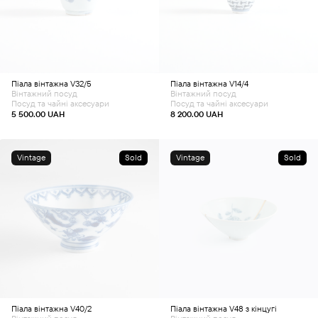
Піала вінтажна V32/5
Піала вінтажна V14/4
Вінтажний посуд
Вінтажний посуд
Посуд та чайні аксесуари
Посуд та чайні аксесуари
5 500.00
UAH
8 200.00
UAH
Vintage
Sold
Vintage
Sold
Піала вінтажна V40/2
Піала вінтажна V48 з кінцугі