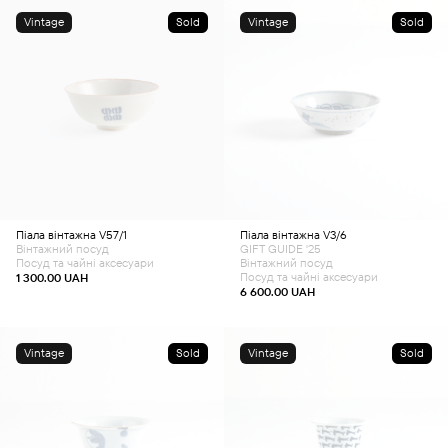
Vintage
Sold
Vintage
Sold
Піала вінтажна V57/1
Піала вінтажна V3/6
Вінтажний посуд
GIFT GUIDE '25
Посуд та чайні аксесуари
Вінтажний посуд
Посуд та чайні аксесуари
1 300.00
UAH
6 600.00
UAH
Vintage
Sold
Vintage
Sold