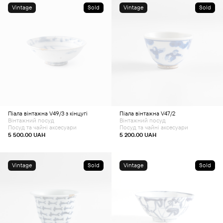
Vintage
Sold
Vintage
Sold
Піала вінтажна V49/3 з кінцугі
Піала вінтажна V47/2
Вінтажний посуд
Вінтажний посуд
Посуд та чайні аксесуари
Посуд та чайні аксесуари
5 500.00
UAH
5 200.00
UAH
Vintage
Sold
Vintage
Sold