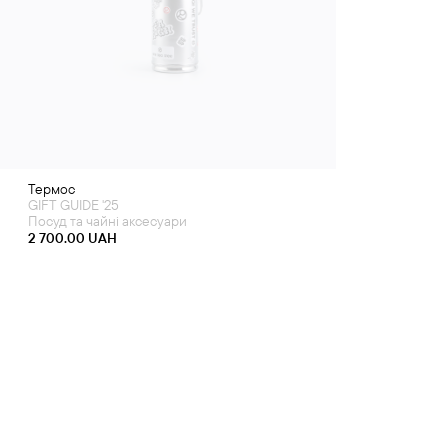
Термос
GIFT GUIDE '25
Посуд та чайні аксесуари
2 700.00
UAH