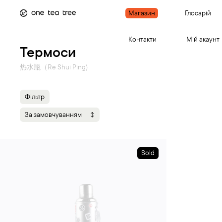
Магазин
Глосарій
Контакти
Мій акаунт
Термоси
热水瓶（Re Shui Ping)
Фільтр
За замовчуванням
Sold