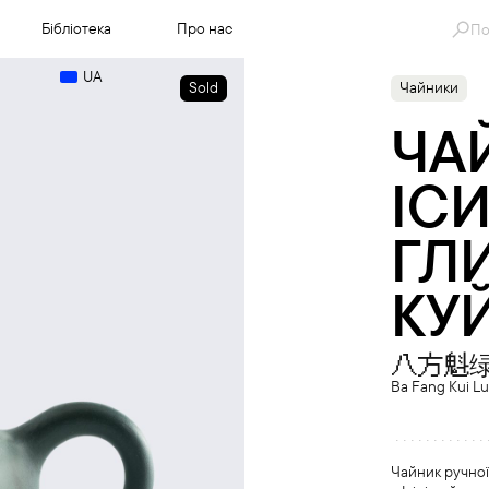
Se
Бібліотека
Про нас
for
UA
Sold
Чайники
ЧА
ІС
ГЛ
КУЙ
八方魁
Ba Fang Kui Lu
Чайник ручної 