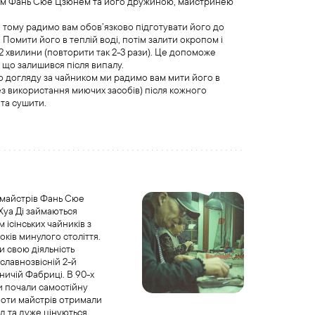
тром Фань Сюе Цзюнем та його дружиною, майстринею
 тому радимо вам обов’язково підготувати його до
 Помити його в теплій воді, потім залити окропом і
-2 хвилини (повторити так 2-3 рази). Це допоможе
 що залишився після випалу.
 догляду за чайником ми радимо вам мити його в
без використання миючих засобів) після кожного
та сушити.
 майстрів Фань Сюе
Хуа Ді займаються
 ісінських чайників з
оків минулого століття.
 свою діяльність
славнозвісній 2-й
сничій Фабриці. В 90-х
и почали самостійну
оботи майстрів отримали
д та дуже цінуються