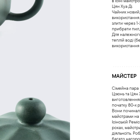
в Ісіні майс
Цян Хуа Ді.
Чайник новий,
використання.
злити через 1
прибрати пил,
Для належного
теплій воді (
використання 
МАЙСТЕР
Сімейна пара
Цзюнь та Цян 
виготовленням
початку 80-х р
Вони починали
майстрами на 
Ісінській Ремі
роках, майстр
діяльнсіть. Р
багато нагоро