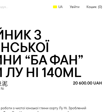
arch
Увійти
Кошик
(0)
UA
:
ЙНИК З
ИНСЬКОЇ
ИНИ “БА ФАН”
 ЛУ НІ 140ML
绿泥
20 600.00
UAH
 Ni
роботи з чистої ісінської глини сорту Лу Ні. Зроблений