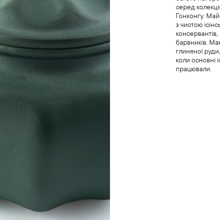
серед колекці
Гонконгу. Ма
з чистою ісін
консервантів,
барвників. Ма
глиняної руди,
коли основні і
працювали.