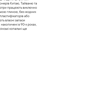
онерів Китаю, Тайваню та
йстри працюють виключно
ською глиною, без жодних
 пластифікаторів або
ють власні запаси
 накопичені в 90-х роках,
сінські копальні ще