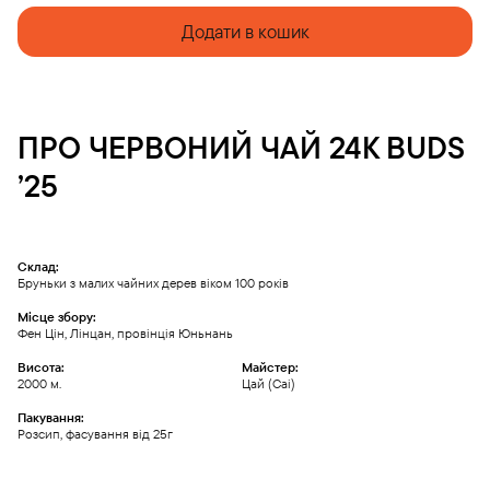
quantity
Додати в кошик
ПРО
ЧЕРВОНИЙ ЧАЙ
24K BUDS
’25
Склад:
Бруньки з малих чайних дерев віком 100 років
Місце збору:
Фен Цін, Лінцан, провінція Юньнань
Висота:
Майстер:
2000 м.
Цай (Cai)
Пакування:
Розсип, фасування від 25г