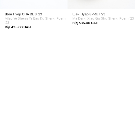
may
may
be
be
chosen
chosen
Шен Пуер
CHA BLIS ’23
Шен Пуер
SPRUT ’23
on
on
the
the
Ailao Ye Sheng Ya Bao Ku Sheng Puerh
Ma Deng Xiao Gu Shu Sheng Puerh '23
product
product
'23
Від
635.00
UAH
page
page
Від
435.00
UAH