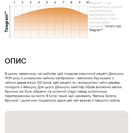
Teagram™ — це
вимірювальна система,
розроблена для
відображення змін
інтенсивності чаю з
кожним новим
проливом.
Читати про
Teagram™
ОПИС
В цьому червоному чаї майстер Цай поєднав класичний рецепт Дяньхуну
1939 року з унікальним чайним матеріалом – великими бруньками з
чайних дерев віком 100 років. Цей рецепт, як і використані чайні дерева,
походить з Фенціну. Для цього Дяньхуну майстер обрав виключно великі
бруньки, які були зібранні на останній стадії перед остаточним
перетворенням на листя. В Китаї такий чай називають “Велика Золота
Брунька” і дуже ним пишаються, адже цей чай вражає з першого ковтка.