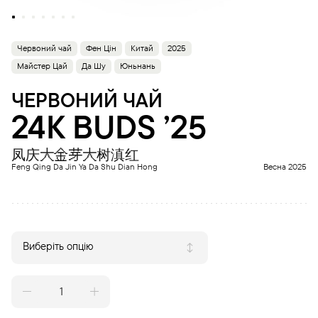
Червоний чай
Фен Цін
Китай
2025
Майстер Цай
Да Шу
Юньнань
ЧЕРВОНИЙ ЧАЙ
24K BUDS ’25
凤庆大金芽大树滇红
Feng Qing Da Jin Ya Da Shu Dian Hong
Весна 2025
Виберіть опцію
24k
BUDS
'25