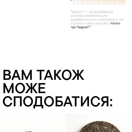
Teagram™ — це вимірювальна
система, розроблена для
відображення змін інтенсивності чаю
з кожним новим проливом.
Читати
про Teagram™
ВАМ ТАКОЖ
МОЖЕ
СПОДОБАТИСЯ: