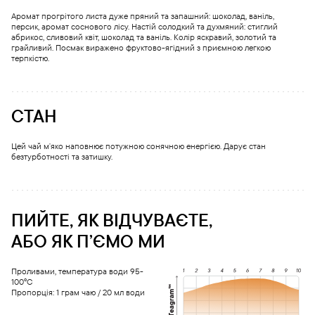
Аромат прогрітого листа дуже пряний та запашний: шоколад, ваніль,
персик, аромат соснового лісу. Настій солодкий та духмяний: стиглий
абрикос, сливовий квіт, шоколад та ваніль. Колір яскравий, золотий та
грайливий. Посмак виражено фруктово-ягідний з приємною легкою
терпкістю.
СТАН
Цей чай мʼяко наповнює потужною сонячною енергією. Дарує стан
безтурботності та затишку.
ПИЙТЕ, ЯК ВІДЧУВАЄТЕ,
АБО ЯК ПʼЄМО МИ
Проливами, температура води 95-
100°С
Пропорція: 1 грам чаю / 20 мл води