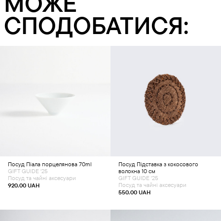
МОЖЕ
СПОДОБАТИСЯ:
Додати в кошик
Додати в кошик
Посуд
Піала порцелянова 70ml
Посуд
Підставка з кокосового
GIFT GUIDE '25
волокна 10 см
Посуд та чайні аксесуари
GIFT GUIDE '25
Посуд та чайні аксесуари
920.00
UAH
550.00
UAH