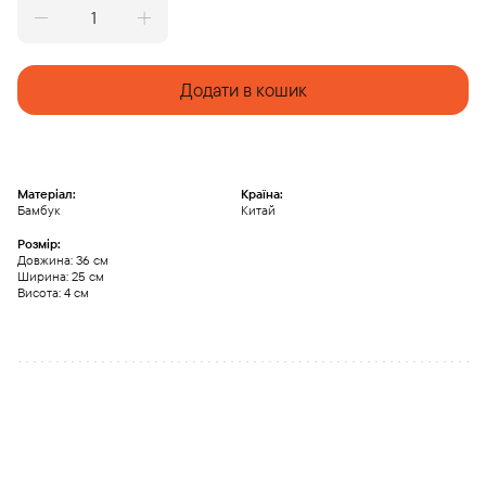
Чабань
з
бамбуку
(велика)
Додати в кошик
quantity
Матеріал:
Країна:
Бамбук
Китай
Розмір:
Довжина: 36 см
Ширина: 25 см
Висота: 4 см