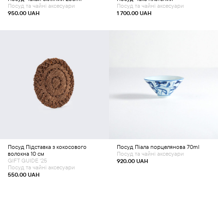
Посуд та чайні аксесуари
Посуд та чайні аксесуари
950.00
UAH
1 700.00
UAH
Додати в кошик
Додати в кошик
Посуд
Підставка з кокосового
Посуд
Піала порцелянова 70ml
волокна 10 см
Посуд та чайні аксесуари
GIFT GUIDE '25
920.00
UAH
Посуд та чайні аксесуари
550.00
UAH