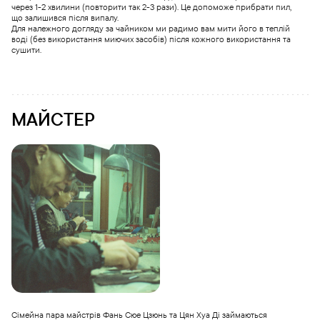
через 1-2 хвилини (повторити так 2-3 рази). Це допоможе прибрати пил,
що залишився після випалу.
Для належного догляду за чайником ми радимо вам мити його в теплій
воді (без використання миючих засобів) після кожного використання та
сушити.
МАЙСТЕР
Сімейна пара майстрів Фань Сюе Цзюнь та Цян Хуа Ді займаються