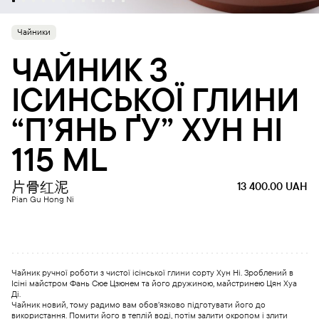
Чайники
ЧАЙНИК З
ІСИНСЬКОЇ ГЛИНИ
“П’ЯНЬ ҐУ” ХУН НІ
115 ML
片骨红泥
13 400.00
UAH
Pian Gu Hong Ni
Чайник ручної роботи з чистої ісінської глини сорту Хун Ні. Зроблений в
Ісіні майстром Фань Сюе Цзюнем та його дружиною, майстринею Цян Хуа
Ді.
Чайник новий, тому радимо вам обов’язково підготувати його до
використання. Помити його в теплій воді, потім залити окропом і злити