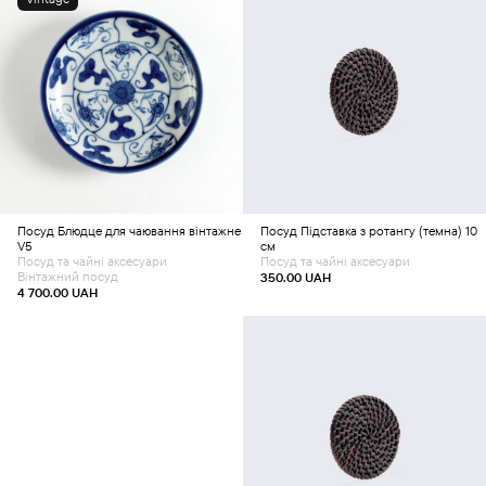
Додати в кошик
Додати в кошик
Посуд
Блюдце для чаювання вінтажне
Посуд
Підставка з ротангу (темна) 10
V5
см
Посуд та чайні аксесуари
Посуд та чайні аксесуари
Вінтажний посуд
350.00
UAH
4 700.00
UAH
Додати в кошик