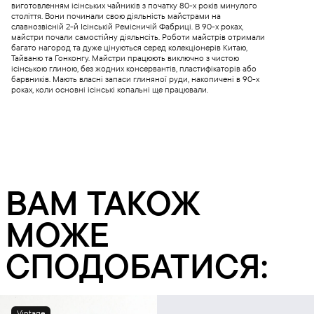
виготовленням ісінських чайників з початку 80-х років минулого
століття. Вони починали свою діяльність майстрами на
славнозвісній 2-й Ісінській Ремісничій Фабриці. В 90-х роках,
майстри почали самостійну діяльнсіть. Роботи майстрів отримали
багато нагород та дуже цінуються серед колекціонерів Китаю,
Тайваню та Гонконгу. Майстри працюють виключно з чистою
ісінською глиною, без жодних консервантів, пластифікаторів або
барвників. Мають власні запаси глиняної руди, накопичені в 90-х
роках, коли основні ісінські копальні ще працювали.
ВАМ ТАКОЖ
МОЖЕ
СПОДОБАТИСЯ:
Vintage