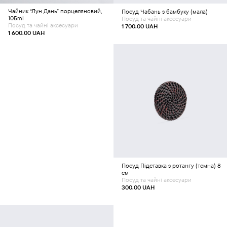
Чайник “Лун Дань” порцеляновий,
Посуд
Чабань з бамбуку (мала)
105ml
Посуд та чайні аксесуари
Посуд та чайні аксесуари
1 700.00
UAH
1 600.00
UAH
Додати в кошик
Посуд
Підставка з ротангу (темна) 8
см
Посуд та чайні аксесуари
300.00
UAH