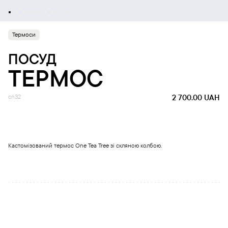
Термоси
ПОСУД
ТЕРМОС
cn32
2 700.00
UAH
Кастомізований термос One Tea Tree зі скляною колбою.