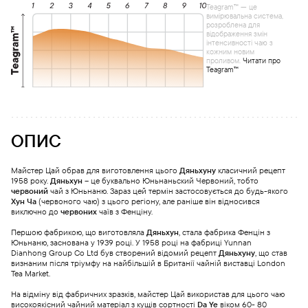
Teagram™ — це
вимірювальна система,
розроблена для
відображення змін
інтенсивності чаю з
кожним новим
проливом.
Читати про
Teagram™
ОПИС
Майстер Цай обрав для виготовлення цього
Дяньхуну
класичний рецепт
1958 року.
Дяньхун
– це буквально Юньнаньский Червоний, тобто
червоний
чай з Юньнаню. Зараз цей термін застосовується до будь-якого
Хун Ча
(червоного чаю) з цього регіону, але раніше він відносився
виключно до
червоних
чаїв з Фенціну.
Першою фабрикою, що виготовляла
Дяньхун
, стала фабрика Фенцін з
Юньнаню, заснована у 1939 році. У 1958 році на фабриці Yunnan
Dianhong Group Сo Ltd був створений відомий рецепт
Дяньхуну
, що став
визнаним після тріумфу на найбільшій в Британії чайній виставці London
Tea Market.
На відміну від фабричних зразків, майстер Цай використав для цього чаю
високоякісний чайний матеріал з кущів сортності
Da Ye
віком 60- 80