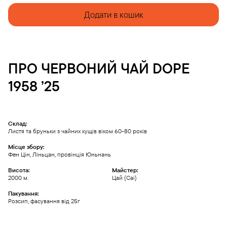
quantity
Додати в кошик
ПРО
ЧЕРВОНИЙ ЧАЙ
DOPE
1958 ’25
Склад:
Листя та бруньки з чайних кущів віком 60-80 років
Місце збору:
Фен Цін, Ліньцан, провінція Юньнань
Висота:
Майстер:
2000 м.
Цай (Cai)
Пакування:
Розсип, фасування від 25г