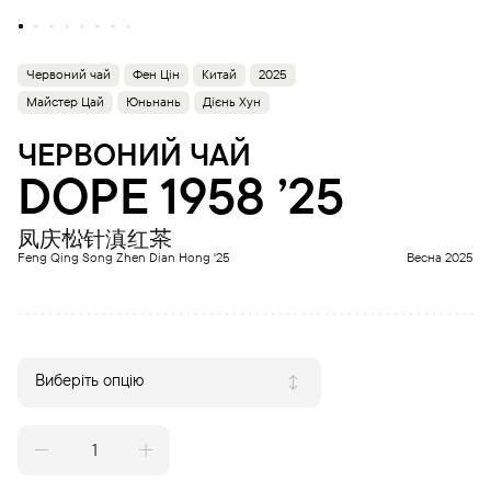
Червоний чай
Фен Цін
Китай
2025
Майстер Цай
Юньнань
Дієнь Хун
ЧЕРВОНИЙ ЧАЙ
DOPE 1958 ’25
凤庆松针滇红茶
Feng Qing Song Zhen Dian Hong '25
Весна 2025
Виберіть опцію
DOPE
1958
'25