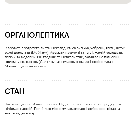
ОРГАНОЛЕПТИКА
В ароматі прогрітого листа: шоколад, свіжа випічка, чебрець, ягель, нотки
сухої деревини (Mu Xiang). Аромати насичені та теплі. Настій солодкий,
легкий та медовий. Він гладкий та шовковистий, залишає на піднебінні
приємну солодкість (Gan), яку так шукають справжні поціновувачі.
М’який та довгий посмак.
СТАН
Чай дуже добре збалансований. Надає теплий стан, що зосереджує та
підіймає настрій. При більш міцному заварюванні добре прогріває та
навіть кидає в жар.