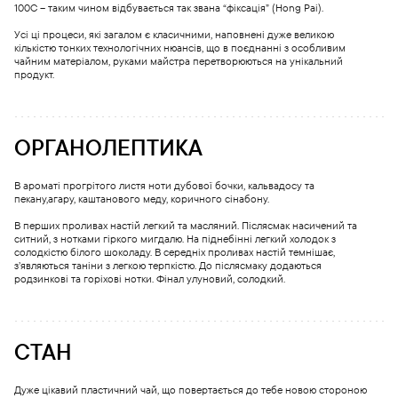
100С – таким чином відбувається так звана “фіксація” (Hong Pai).
Усі ці процеси, які загалом є класичними, наповнені дуже великою
кількістю тонких технологічних нюансів, що в поєднанні з особливим
чайним матеріалом, руками майстра перетворюються на унікальний
продукт.
ОРГАНОЛЕПТИКА
В ароматі прогрітого листя ноти дубової бочки, кальвадосу та
пекану,агару, каштанового меду, коричного сінабону.
В перших проливах настій легкий та масляний. Післясмак насичений та
ситний, з нотками гіркого мигдалю. На піднебінні легкий холодок з
солодкістю білого шоколаду. В середніх проливах настій темнішає,
з’являються таніни з легкою терпкістю. До післясмаку додаються
родзинкові та горіхові нотки. Фінал улуновий, солодкий.
СТАН
Дуже цікавий пластичний чай, що повертається до тебе новою стороною