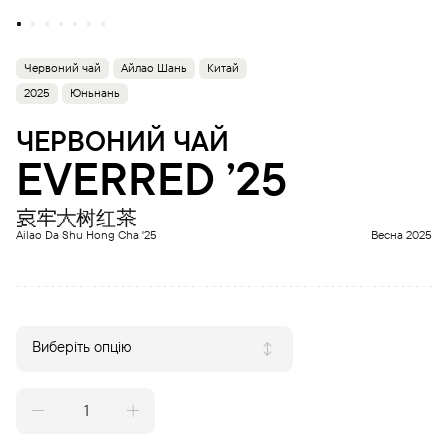
Червоний чай
Айлао Шань
Китай
2025
Юньнань
ЧЕРВОНИЙ ЧАЙ
EVERRED ’25
哀牢大树红茶
Ailao Da Shu Hong Cha '25
Весна 2025
Виберіть опцію
EVERRED
'25
quantity