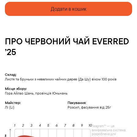
Додати в кошик
ПРО
ЧЕРВОНИЙ ЧАЙ
EVERRED
’25
Склад:
Листя та бруньки з невеликих чайних дерев (Да Шу) віком 100 років
Місце збору:
Гора Айлао Шань, провінція Юньнань
Майстер:
Пакування:
Лі (Li)
Розсип, фасування від 25г
Teagram™ — це
вимірювальна система,
розроблена для