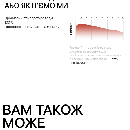
АБО ЯК ПʼЄМО МИ
Проливами, температура води 95-
100°С
Пропорція: 1 грам чаю / 20 мл води
Teagram™ — це вимірювальна
система, розроблена для
відображення змін інтенсивності чаю
з кожним новим проливом.
Читати
про Teagram™
ВАМ ТАКОЖ
МОЖЕ