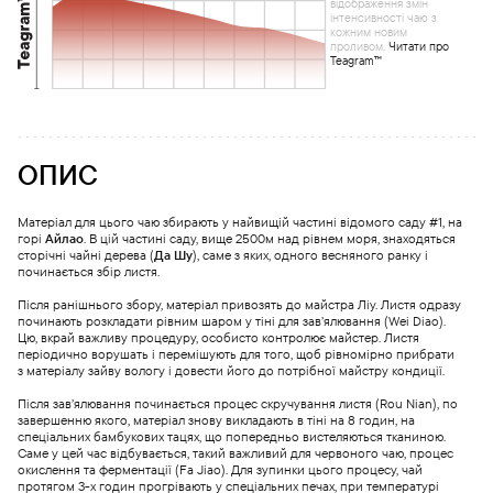
відображення змін
інтенсивності чаю з
кожним новим
проливом.
Читати про
Teagram™
ОПИС
Матеріал для цього чаю збирають у найвищій частині відомого саду #1, на
горі
Айлао
. В цій частині саду, вище 2500м над рівнем моря, знаходяться
сторічні чайні дерева (
Да Шу
), саме з яких, одного весняного ранку і
починається збір листя.
Після ранішнього збору, матеріал привозять до майстра Ліу. Листя одразу
починають розкладати рівним шаром у тіні для зав’ялювання (Wei Diao).
Цю, вкрай важливу процедуру, особисто контролює майстер. Листя
періодично ворушать і перемішують для того, щоб рівномірно прибрати
з матеріалу зайву вологу і довести його до потрібної майстру кондиції.
Після зав’ялювання починається процес скручування листя (Rou Nian), по
завершенню якого, матеріал знову викладають в тіні на 8 годин, на
спеціальних бамбукових тацях, що попередньо вистеляються тканиною.
Саме у цей час відбувається, такий важливий для червоного чаю, процес
окислення та ферментації (Fa Jiao).
Для зупинки цього процесу, чай
протягом 3-х годин прогрівають у спеціальних печах, при температурі