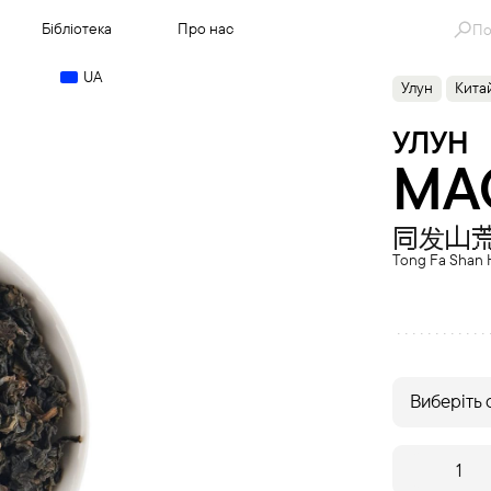
Se
Бібліотека
Про нас
for
UA
Улун
Кита
УЛУН
MA
同发山
Tong Fa Shan 
Виберіть 
MACAO