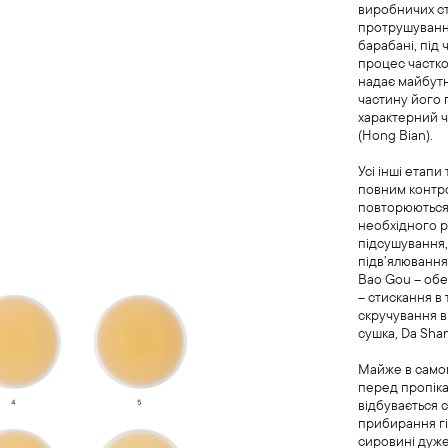
виробничих ст
протрушуванн
барабані, під 
процес частко
надає майбут
частину його 
характерний 
(Hong Bian).
Усі інші етапи
повним контр
повторюються
необхідного ре
підсушування,
підв’ялювання
Bao Gou – обе
– стискання в 
скручування в
сушка, Da Sha
Майже в самом
перед пропіка
відбувається 
прибирання гіл
сировині дуже