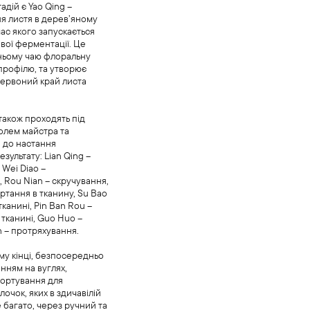
адій є Yao Qing –
я листя в дерев’яному
час якого запускається
вої ферментації. Це
ньому чаю флоральну
профілю, та утворює
червоний край листа
 також проходять під
олем майстра та
 до настання
зультату: Lian Qing –
 Wei Diao –
, Rou Nian – скручування,
ртання в тканину, Su Bao
тканині, Pin Ban Rou –
 тканині, Guo Huo –
n – протряхування.
у кінці, безпосередньо
нням на вуглях,
сортування для
очок, яких в здичавілій
 багато, через ручний та