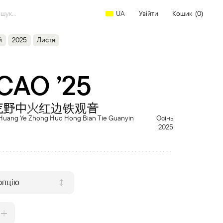
arch
Увійти
Кошик
(0)
UA
:
й
2025
Листя
CAO ’25
荒野中火红边铁观音
Huang Ye Zhong Huo Hong Bian Tie Guanyin
Осінь
2025
опцію