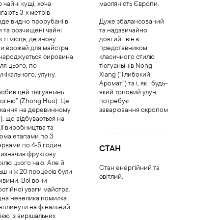
 чайні кущі, хоча
масляність Європи.
ягають 3-х метрів
нде видно прорубані в
Дуже збалансований
 та розчищені чайні
та надзвичайно
є ті місця, де знову
довгий,
він є
ти врожай для майстра
представником
і народжується сировина
класичного стилю
ля цього, по-
тієгуаньїнів Nong
нікального, улуну.
Xiang (“Глибокий
Аромат”) та і, як і будь-
обив цей тієгуаньїнь
який топовий улун,
огню” (Zhong Huo). Це
потребує
ікання на деревинному
заварювання окропом
ei), що відбувається на
дії виробництва та
ома етапами по 3
ервами по 4-5 годин.
СТАН
визначив фруктову
ілю цього чаю. Але й
Стан енергійний та
ьш ніж 20 процесів були
світлий.
вими. Всі вони
стійної уваги майстра.
дна невелика помилка
вплинути на фінальний
ією із вирішальних