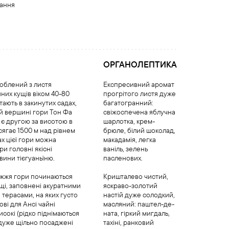
вання
ОРГАНОЛЕПТИКА
роблений з листя
Експресивний аромат
йних кущів віком 40-80
прогрітого листя дуже
тають в закинутих садах,
багатогранний:
й вершині гори Тон Фа
свіжоспечена яблучна
 є другою за висотою в
шарлотка, крем-
а сягає 1500 м над рівнем
брюле, білий шоколад,
ах цієї гори можна
макадамія, легка
ри головні якісні
ваніль, зелень
вини тієгуаньїню.
пасленових.
іжжя гори починаються
Кришталево чистий,
щі, заповнені акуратними
яскраво-золотий
терасами, на яких густо
настій дуже солодкий,
ві для Ансі чайні
масляний: паштел-де-
исокі (рідко піднімаються
ната, гіркий мигдаль,
 дуже щільно посаджені
тахіні, ранковий