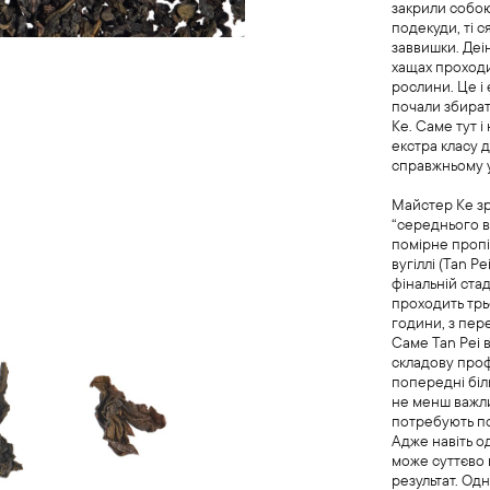
закрили собою
подекуди, ті с
заввишки. Деі
хащах проходи
рослини. Це і 
почали збира
Ке. Саме тут 
екстра класу д
справжньому у
Майстер Ке зр
“середнього в
помірне проп
вугіллі (Tan P
фінальній ста
проходить трь
години, з пер
Саме Tan Pei 
складову проф
попередні біл
не менш важли
потребують по
Адже навіть о
може суттєво 
результат. Одн