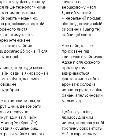
ворюють суцільну ковдру,
круасан на
ься лише технологічними
вершковому маслі.
скельним рельєфом.
Довгий масний
збирають механічно,
мінеральний посмак
 на рік, зрізаючи верхній
відповідає здичавілій
ореного листя.
сировині (Huang Ye)
тивно стимулюють
найвищої якості.
ерез інтенсивне
 вік таких чайних
Але найцікавіше
ь досягає 25 років. Після
приховане під
ть на нові.
кришечкою чайничка.
Адже після кожного
 вище, подекуди можна
проливу там
 чайні сади, в яких врожай
відкриваються
і механічно, але лише
фантастичні глибокі
 зовсім не
аромати: солодка
ть добрив.
червона ружа, ваніль,
банан, апельсиновий
че до вершини там, де
мармелад.
крутішими, де збирати
овсім незручно,
Цей тієгуаньїнь,
нуті здичавілі чайні
якимось дивним
і Huang Ye (Хуан Йе).
чином, поєднав у собі
сади як суцільні хащі.
тропічну соковитість
нотрав’я майже повністю
Азії та карамельну