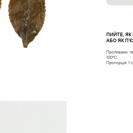
ПИЙТЕ, ЯК
АБО ЯК Пʼ
Проливами, т
100°С
Пропорція: 1 