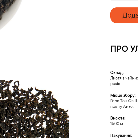
'25
quantity
Дода
ПРО
У
Склад:
Листя з чайних
років
Місце збору:
Гора Тон Фа Ша
повіту Аньсі.
Висота:
1500 м.
Пакування: