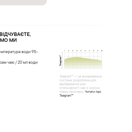
 ВІДЧУВАЄТЕ,
ЄМО МИ
емпература води 95-
грам чаю / 20 мл води
Teagram™ — це вимірювальна
система, розроблена для
відображення змін
інтенсивності чаю з кожним
новим проливом.
Читати про
Teagram™