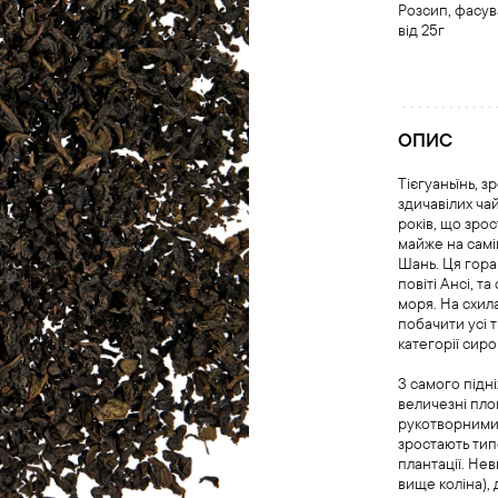
Розсип, фасу
від 25г
ОПИС
Тієгуаньїнь, з
здичавілих ча
років, що зрос
майже на самі
Шань. Ця гора
повіті Ансі, т
моря. На схил
побачити усі т
категорії сиро
З самого підн
величезні пло
рукотворними 
зростають типо
плантації. Нев
вище коліна),