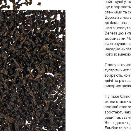
чайні кущі ут
що прорізаєт
стежками та 
Врожай з них 
декілька разів
шар з новоутв
Вегетацію ак
добривами. Ч
культивування,
насаджень лед
чого їх змінюю
Просуваючись
зустріти чисті
збирають, хоч 
двічі на рік та
використовую
Ну і вже ближ
схили стають 
врожай стає з
зростають заки
сади, так зван
Виглядають ці 
Бамбук та різ