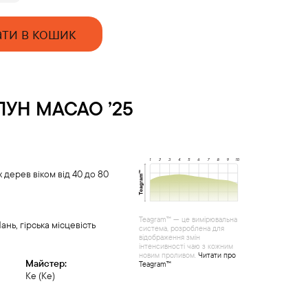
ти в кошик
ЛУН
MACAO ’25
 дерев віком від 40 до 80
Teagram™ — це вимірювальна
нь, гірська місцевість
система, розроблена для
відображення змін
інтенсивності чаю з кожним
новим проливом.
Читати про
Майстер:
Teagram™
Ке (Ke)