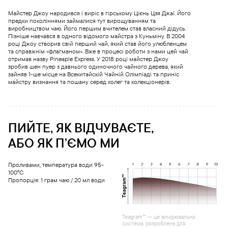
Майстер Джоу народився і виріс в гірському Цієнь Цзя Джаї. Його
предки поколіннями займалися тут вирощуванням та
виробництвом чаю. Його першим вчителем став власний дідусь.
Пізніше навчався в одного відомого майстра з Куньміну. В 2004
році Джоу створив свій перший чай, який став його улюбленцем
та справжнім «флагманом». Вже в процесі роботи з нами цей чай
отримав назву Pineaple Express. У 2018 році майстер Джоу
зробив шен пуер з давнього одиночного чайного дерева, який
зайняв 1-ше місце на Всекитайскій Чайній Олімпіаді та приніс
майстру визнання та пошану серед колег та колекціонерів.
ПИЙТЕ, ЯК ВІДЧУВАЄТЕ,
АБО ЯК ПʼЄМО МИ
Проливами, температура води 95-
100°С
Пропорція: 1 грам чаю / 20 мл води
Teagram™ — це вимірювальна
система, розроблена для