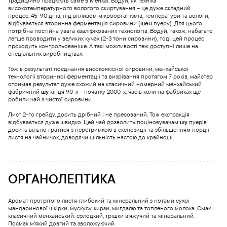
традиційно працюють саме в Менхаї. Водуй, як техніка
високотемпературного вологого скиртування – це дуже складний
процес. 45-90 днів, під впливом мікроорганізмів, температури та вологи,
відбувається вторинна ферментація сировини (
шен
пуеру). Для цього
потрібна постійна увага кваліфікованих технологів. Водуй, також, набагато
легше проводити у великих кучах (2-3 тони сировини), тоді цей процес
проходить контрольованіше. А такі можливості теж доступні лише на
спеціальних виробництвах.
Тож в результаті поєднання високоякісної сировини, менхайської
технології вторинної ферментації та визрівання протягом 7 років, майстер
отримав результат дуже схожий на класичний номерний менхайський
фабричний
шу
кінця 90-х – початку 2000-х, часів коли на фабриках ще
робили чай з чистої сировини.
Лист 2-го грейду, досить дрібний і не пресований. Тож екстракція
відбувається дуже швидко. Цей чай дозволить поціновувачам
шу
пуерів
досить вільно гратися з перетримкою в експозиції та збільшенням порції
листя на чайничок, доводячи щільність настою до крайнощі.
ОРГАНОЛЕПТИКА
Аромат прогрітого листя глибокий та мінеральний з нотами сухої
мандаринової шкірки, мускусу, кирзи, мигдалю та топленого молока. Смак
класичний менхайський: солодкий, трішки в’яжучий та мінеральний.
Посмак м’який довгий та зволожуючий.