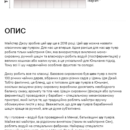
Teagram™
ОПИС
Майстер Джоу зробив цей
шу
ще в 2018 році. Цей
шу
можна назвати
класичним
шу
пуером. Для нас це вперше. Адже раніше для нас
шу
пуер
робила тільки майстриня Сян, яка використовує виключно моно-
сировину, ручний шацін та власноруч робить водуй (постферментацію) у
великих кошиках або малих кучах, а це унікальний для Юньнаню підхід.
Тому всі її шу надзвичайно особливі фруктові та солодкі.
Джоу робить все по класиці. Базовою сировиною був
шен
пуер з листя
100 річних чайних дерев, зібраних з двох різних садів у Цзянь Цзя Джай.
Тобто фактично, це бленд, що є типовим для
шу
пуерів в Юньнані,
оскільки змішуючи різну сировину виробники досягають необхідного
балансу смаку, аромату та тіла чаю. Шацін сировини (фіксація або зупинка
ферментації) проводився у барабані – спеціальному механізованому
пристрої, який імітує те, що традиційно роблять майстри вручну
обсмажуючи листя у воці. Вважається, що для
шу
пуерів барабанний
шацін краще за ручний, але це дуже суб’єктивно.
Ну і головне – водуй був проведений в Менхаї, батьківщині
шу
пуерів.
Майже всі майстри, за рідкісним винятком (таким як майстриня Сян),
роблять водуй на спеціальних фабриках. Найкращі спеціалісти