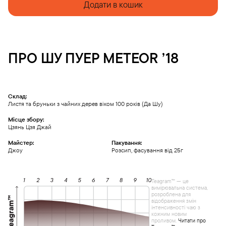
Додати в кошик
ПРО
ШУ ПУЕР
METEOR ’18
Склад:
Листя та бруньки з чайних дерев віком 100 років (Да Шу)
Місце збору:
Цзянь Цзя Джай
Майстер:
Пакування:
Джоу
Розсип, фасування від 25г
Teagram™ — це
вимірювальна система,
розроблена для
відображення змін
інтенсивності чаю з
кожним новим
проливом.
Читати про