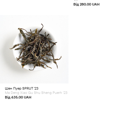
page
Від
280.00
UAH
This
product
has
multiple
variants.
The
options
may
be
chosen
Шен Пуер
SPRUT ’23
on
the
Ma Deng Xiao Gu Shu Sheng Puerh '23
product
Від
635.00
UAH
page