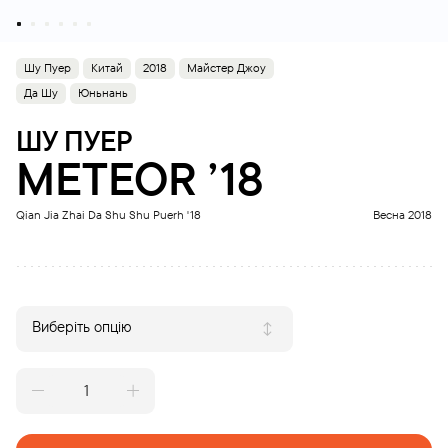
Шу Пуер
Китай
2018
Майстер Джоу
Да Шу
Юньнань
ШУ ПУЕР
METEOR ’18
Qian Jia Zhai Da Shu Shu Puerh '18
Весна 2018
Виберіть опцію
METEOR
'18
quantity