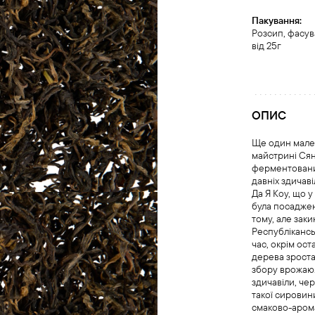
Пакування:
Розсип, фасу
від 25г
ОПИС
Ще один мале
майстрині Сян
ферментова
давніх здичав
Да Я Коу, що 
була посаджен
тому, але зак
Республікансь
час, окрім оста
дерева зроста
збору врожаю
здичавіли, че
такої сировин
смаково-аром