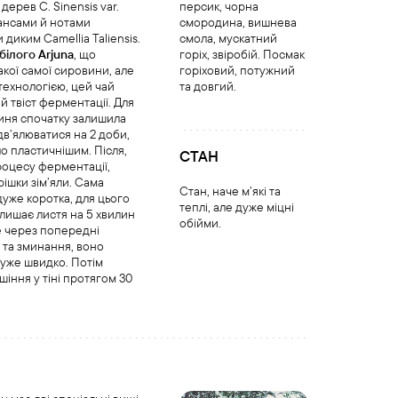
дерев C. Sinensis var.
персик, чорна
ансами й нотами
смородина, вишнева
диким Camellia Taliensis.
смола, мускатний
білого
Arjuna
, що
горіх, звіробій. Посмак
акої самої сировини, але
горіховий, потужний
технологією, цей чай
та довгий.
й твіст ферментації. Для
иня спочатку залишила
дв’ялюватися на 2 доби,
о пластичнішим. Після,
СТАН
роцесу ферментації,
рішки зім’яли. Сама
Стан, наче м’які та
уже коротка, для цього
теплі, але дуже міцні
лишає листя на 5 хвилин
обійми.
е через попередні
 та зминання, воно
уже швидко. Потім
шіння у тіні протягом 30