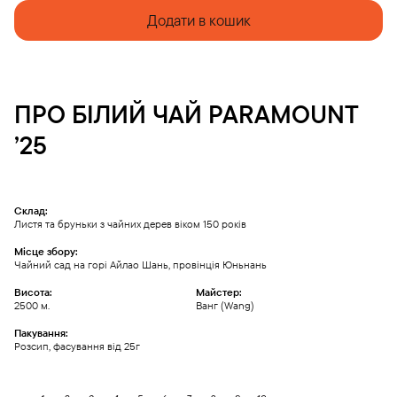
Додати в кошик
ПРО
БІЛИЙ ЧАЙ
PARAMOUNT
’25
Склад:
Листя та бруньки з чайних дерев віком 150 років
Місце збору:
Чайний сад на горі Айлао Шань, провінція Юньнань
Висота:
Майстер:
2500 м.
Ванг (Wang)
Пакування:
Розсип, фасування від 25г