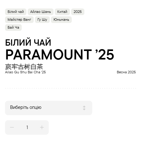
Білий чай
Айлао Шань
Китай
2025
Майстер Ванг
Гу Шу
Юньнань
Бай Ча
БІЛИЙ ЧАЙ
PARAMOUNT ’25
哀牢古树白茶
Ailao Gu Shu Bai Cha '25
Весна 2025
Виберіть опцію
PARAMOUNT
'25
quantity