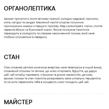
ОРГАНОЛЕПТИКА
Аромат прогрітого листя квітково-пряний, солодко-медовий, прополіс,
м’ята, нагідки та сандал. Масляний настій огортає потужним
пронизуючим смаком з першого проливу. Мед з різнотрав’я, горіхи, стигле
червоне яблуко та бузиновий сироп. Якісне тонізуюче гіркотіння
переходить в солодкість та утворює нескінченний посмак, який наче
глибоко опускається в середину.
СТАН
Стан сповнює світлою сонячною енергією, наче телепортує в інший вимір,
сповнений спокоєм та теплом, що м’яко огортають. Відчуття, що дарує
цей, чай китайці називають «гірською та дикою чарівністю», де смак,
аромат, посмак та стан повністю розкривають свою унікальну теруарність
та на мить переносять тебе в місцевість з якої походить цей чай.
МАЙСТЕР