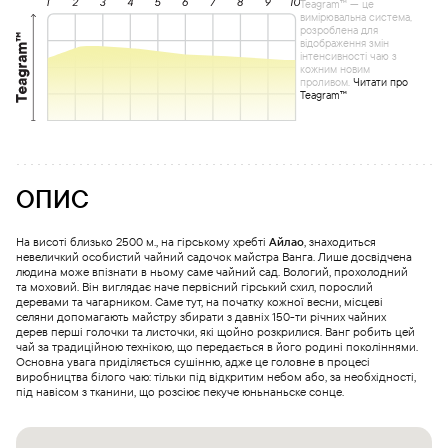
Teagram™ — це
вимірювальна система,
розроблена для
відображення змін
інтенсивності чаю з
кожним новим
проливом.
Читати про
Teagram™
ОПИС
На висоті близько 2500 м., на гірському хребті
Айлао
, знаходиться
невеличкий особистий чайний садочок майстра Ванга. Лише досвідчена
людина може впізнати в ньому саме чайний сад. Вологий, прохолодний
та моховий. Він виглядає наче первісний гірський схил, порослий
деревами та чагарником. Саме тут, на початку кожної весни, місцеві
селяни допомагають майстру збирати з давніх 150-ти річних чайних
дерев перші голочки та листочки, які щойно розкрилися. Ванг робить цей
чай за традиційною технікою, що передається в його родині поколіннями.
Основна увага приділяється сушінню, адже це головне в процесі
виробництва білого чаю: тільки під відкритим небом або, за необхідності,
під навісом з тканини, що розсіює пекуче юньнаньске сонце.