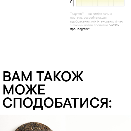
Teagram™ — це вимірювальна
система, розроблена для
відображення змін інтенсивності чаю
з кожним новим проливом.
Читати
про Teagram™
ВАМ ТАКОЖ
МОЖЕ
СПОДОБАТИСЯ: