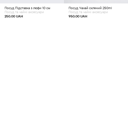
Посуд
Підставка з люфи 10 см
Посуд
Чахай скляний 250ml
Посуд та чайні аксесуари
Посуд та чайні аксесуари
250.00
UAH
950.00
UAH