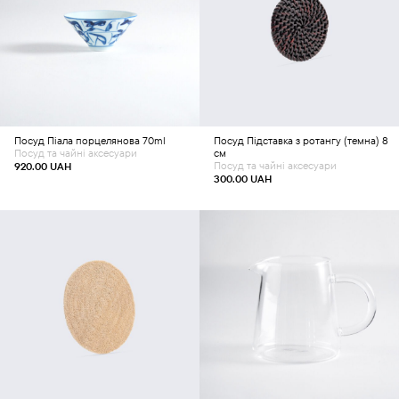
Додати в кошик
Додати в кошик
Посуд
Піала порцелянова 70ml
Посуд
Підставка з ротангу (темна) 8
Посуд та чайні аксесуари
см
Посуд та чайні аксесуари
920.00
UAH
300.00
UAH
Додати в кошик
Додати в кошик