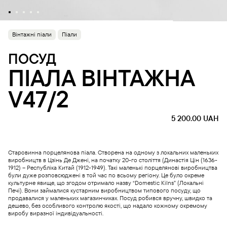
Вінтажні піали
Піали
ПОСУД
ПІАЛА ВІНТАЖНА
V47/2
5 200.00
UAH
Старовинна порцелянова піала. Створена на одному з локальних маленьких
виробництв в Цзінь Де Джені, на початку 20-го століття (Династія Цін (1636-
1912) – Республіка Китай (1912-1949). Такі маленькі порцелянові виробництва
були дуже розповсюджені в той час по всьому регіону. Це було окреме
культурне явище, що згодом отримало назву “Domestic Kilns” (Локальні
Печі). Вони займалися кустарним виробництвом типового посуду, що
продавалися у маленьких магазинчиках. Посуд робився вручну, швидко та
дешево, без особливого контролю якості, що надало кожному окремому
виробу виразної індивідуальності.