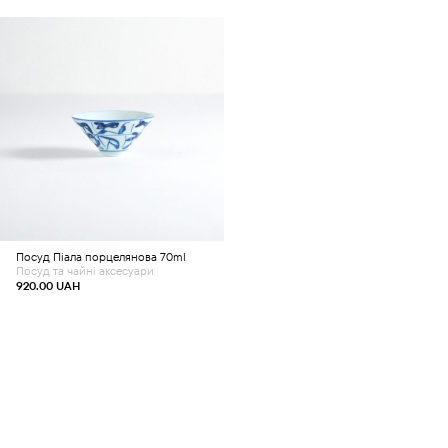
Додати в кошик
Посуд
Піала порцелянова 70ml
Посуд та чайні аксесуари
920.00
UAH