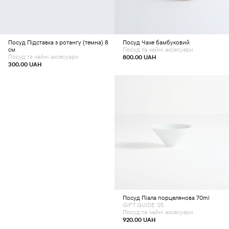
Посуд
Підставка з ротангу (темна) 8
Посуд
Чахе бамбуковий
см
Посуд та чайні аксесуари
Посуд та чайні аксесуари
800.00
UAH
300.00
UAH
Додати в кошик
Посуд
Піала порцелянова 70ml
GIFT GUIDE '25
Посуд та чайні аксесуари
920.00
UAH