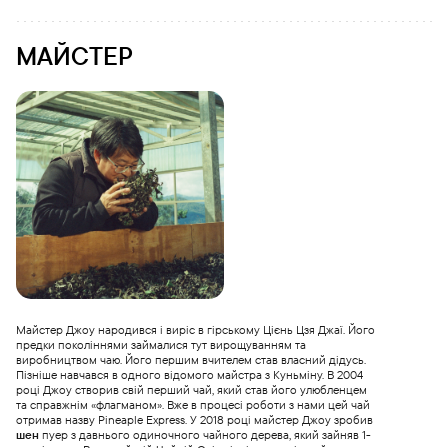
МАЙСТЕР
Майстер Джоу народився і виріс в гірському Цієнь Цзя Джаї. Його
предки поколіннями займалися тут вирощуванням та
виробництвом чаю. Його першим вчителем став власний дідусь.
Пізніше навчався в одного відомого майстра з Куньміну. В 2004
році Джоу створив свій перший чай, який став його улюбленцем
та справжнім «флагманом». Вже в процесі роботи з нами цей чай
отримав назву Pineaple Express. У 2018 році майстер Джоу зробив
шен
пуер з давнього одиночного чайного дерева, який зайняв 1-