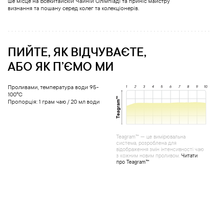
ше місце на Всекитайскій Чайній Олімпіаді та приніс майстру
визнання та пошану серед колег та колекціонерів.
ПИЙТЕ, ЯК ВІДЧУВАЄТЕ,
АБО ЯК ПʼЄМО МИ
Проливами, температура води 95-
100°С
Пропорція: 1 грам чаю / 20 мл води
Teagram™ — це вимірювальна
система, розроблена для
відображення змін інтенсивності чаю
з кожним новим проливом.
Читати
про Teagram™