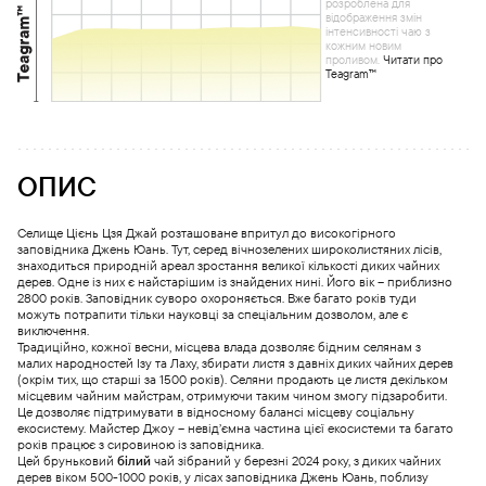
розроблена для
відображення змін
інтенсивності чаю з
кожним новим
проливом.
Читати про
Teagram™
ОПИС
Селище Цієнь Цзя Джай розташоване впритул до високогірного
заповідника Джень Юань. Тут, серед вічнозелених широколистяних лісів,
знаходиться природній ареал зростання великої кількості диких чайних
дерев. Одне із них є найстарішим із знайдених нині. Його вік – приблизно
2800 років. Заповідник суворо охороняється. Вже багато років туди
можуть потрапити тільки науковці за спеціальним дозволом, але є
виключення.
Традиційно, кожної весни, місцева влада дозволяє бідним селянам з
малих народностей Ізу та Лаху, збирати листя з давніх диких чайних дерев
(окрім тих, що старші за 1500 років). Селяни продають це листя декільком
місцевим чайним майстрам, отримуючи таким чином змогу підзаробити.
Це дозволяє підтримувати в відносному балансі місцеву соціальну
екосистему. Майстер Джоу – невід’ємна частина цієї екосистеми та багато
років працює з сировиною із заповідника.
Цей бруньковий
білий
чай зібраний у березні 2024 року, з диких чайних
дерев віком 500-1000 років, у лісах заповідника Джень Юань, поблизу