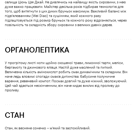
селища Цієнь Цзя Джай. Не дивлячись на найвищу якість сировини, з нею
дуже важко працювати. Майстер декілька років підбирав технологію для
того, щоб витягнути з цих диких бруньок максимум. Важливий баланс між
підв’ялюванням (Wei Diao) та сушінням, який кожного разу
підлаштовується під розмір бруньок та кожного року відрізняється, через
повільність та складність збору сировини з великих давніх дерев.
ОРГАНОЛЕПТИКА
У прогрітому листі ноти щойно скошеної трави, лимонної тарти, меліси,
бергамоту та джинового ялівця. Настій дуже масляний та питкий.
Величезна кількість амінокислот робить смак динамічним та складним. Він
наче ледь вловимі спогади смаків дитинства: бабусине полуничне
варення, ревеневий компот. Посмак довгий та дуже ніжний, зволожуючий.
Цей чай здається нескінченним, він наче кидає виклик від проливу до
проливу.
СТАН
Стан, як весняне сонечко – м’який та заспокійливий.