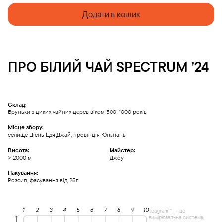
Додати в кошик
ПРО
БІЛИЙ ЧАЙ
SPECTRUM ’24
Склад:
Бруньки з диких чайних дерев віком 500-1000 років
Місце збору:
селище Цієнь Цзя Джай, провінція Юньнань
Висота:
Майстер:
> 2000 м
Джоу
Пакування:
Розсип, фасування від 25г
Teagram™ — це
вимірювальна система,