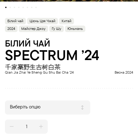
Білий чай
Цієнь Цзя Чжай
Китай
2024
Майстер Джоу
Гу Шу
Юньнань
БІЛИЙ ЧАЙ
SPECTRUM ’24
千家寨野生古树白茶
Qian Jia Zhai Ye Sheng Gu Shu Bai Cha '24
Весна 2024
Виберіть опцію
SPECTRUM
'24
quantity