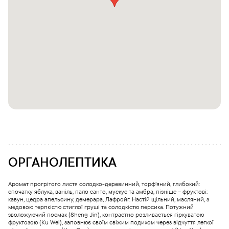
ОРГАНОЛЕПТИКА
Аромат прогрітого листя солодко-деревинний, торф’яний, глибокий:
спочатку яблука, ваніль, пало санто, мускус та амбра, пізніше – фруктові:
кавун, цедра апельсину, демерара, Лафройг. Настій щільний, масляний, з
медовою терпкістю стиглої груші та солодкістю персика. Потужний
зволожуючий посмак (Sheng Jin), контрастно розливається гіркуватою
фруктозою (Ku Wei), заповнює своїм свіжим подихом через відчуття легкої