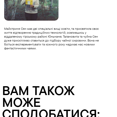
Майстриня Сян має дві спеціальні вищі освіти, та присвятила своє
життя відтворенню традиційних технологій, оселившись у
віддаленому гірському районі Юньнаню. Талановита та чуйна Сян
дуже прискіпливо ставиться до підбору чайної сировини. Вона не
боїться експерементувати та кожного року надихає нас новими
фантастичними чаями.
ВАМ ТАКОЖ
МОЖЕ
СПОДОБАТИСЯ: