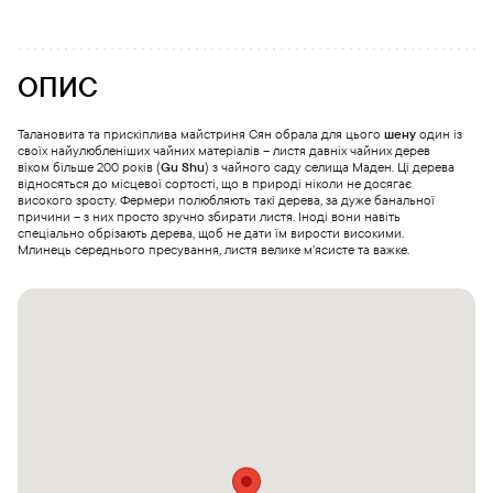
ОПИС
Талановита та прискіплива майстриня Сян обрала для цього
шену
один із
своїх найулюбленіших чайних матеріалів – листя давніх чайних дерев
віком більше 200 років (
Gu Shu
) з чайного саду селища Маден. Ці дерева
відносяться до місцевої сортості, що в природі ніколи не досягає
високого зросту. Фермери полюбляють такі дерева, за дуже банальної
причини – з них просто зручно збирати листя. Іноді вони навіть
спеціально обрізають дерева, щоб не дати їм вирости високими.
Млинець середнього пресування, листя велике м’ясисте та важке.