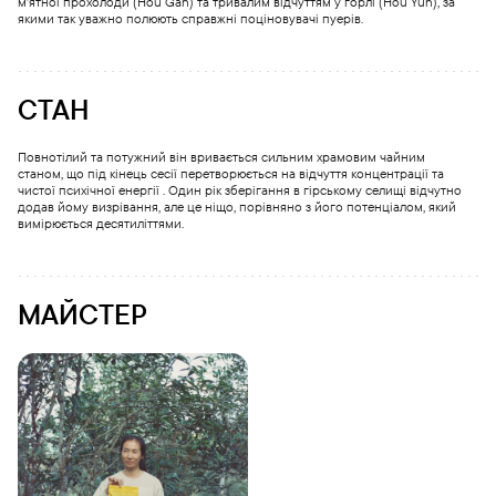
м’ятної прохолоди (Hou Gan) та тривалим відчуттям у горлі (Hou Yun), за
якими так уважно полюють справжні поціновувачі пуерів.
СТАН
Повнотілий та потужний він вривається сильним храмовим чайним
станом, що під кінець сесії перетворюється на відчуття концентрації та
чистої психічної енергії . Один рік зберігання в гірському селищі відчутно
додав йому визрівання, але це ніщо, порівняно з його потенціалом, який
вимірюється десятиліттями.
МАЙСТЕР