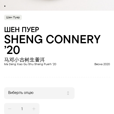
Шен Пуер
ШЕН ПУЕР
SHENG CONNERY
’20
马邓小古树生普洱
Ma Deng Xiao Gu Shu Sheng Puerh ’20
Весна 2020
Виберіть опцію
SHENG