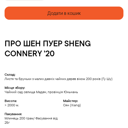
CONNERY
'20
quantity
Додати в кошик
ПРО
ШЕН ПУЕР
SHENG
CONNERY ’20
Склад:
Листя та бруньки з малих давніх чайних дерев віком 200 років (Гу Шу)
Місце збору:
Чайний сад селища Маден, провінція Юньнань
Висота:
Майстер:
> 2000 м.
Cян (Xiang)
Пакування:
Млинець 200 грам/ Фасування від
25г