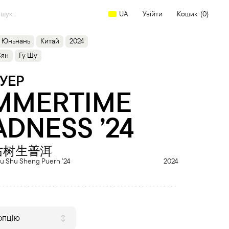
arch
Увійти
Кошик
(0)
UA
:
Юньнань
Китай
2024
Сян
Гу Шу
УЕР
MMERTIME
DNESS ’24
古树生普洱
Gu Shu Sheng Puerh ’24
2024
опцію