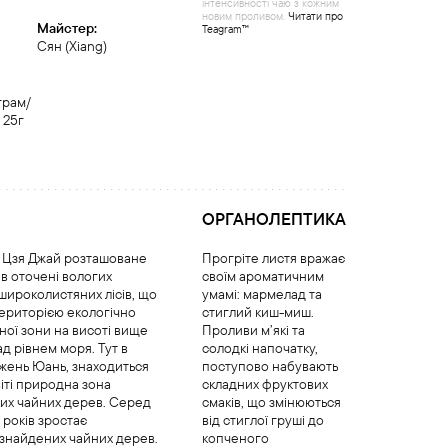
інтенсивності чаю з кожним
новим проливом.
Читати про
Майстер:
Teagram™
Cян (Xiang)
грам/
 25г
ОРГАНОЛЕПТИКА
 Цзя Джай розташоване
Прогріте листя вражає
 в оточені вологих
своїм ароматичним
широколистяних лісів, що
умамі: мармелад та
ериторією екологічно
стиглий киш-миш.
дної зони на висоті вище
Проливи м’які та
ад рівнем моря. Тут в
солодкі напочатку,
жень Юань, знаходиться
поступово набувають
віті природна зона
складних фруктових
их чайних дерев. Серед
смаків, що змінюються
 років зростає
від стиглої груші до
 знайдених чайних дерев.
копченого