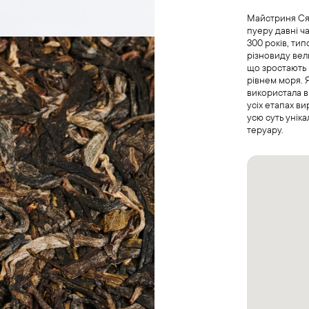
Майстриня Ся
пуеру давні ч
300 років, тип
різновиду ве
що зростають 
рівнем моря. Я
використала в
усіх етапах в
усю суть унік
теруару.