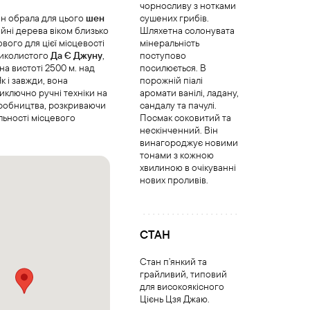
чорносливу з нотками
н обрала для цього
шен
сушених грибів.
айні дерева віком близько
Шляхетна солонувата
ового для цієї місцевості
мінеральність
ликолистого
Да Є Джуну
,
поступово
на вистоті 2500 м. над
посилюється. В
к і завжди, вона
порожній піалі
иключно ручні техніки на
аромати ванілі, ладану,
иробництва, розкриваючи
сандалу та пачулі.
альності місцевого
Посмак соковитий та
нескінченний. Він
винагороджує новими
тонами з кожною
хвилиною в очікуванні
нових проливів.
СТАН
Стан пʼянкий та
грайливий, типовий
для високоякісного
Цієнь Цзя Джаю.