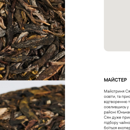
МАЙСТЕР
Майстриня Сян
освіти, та пр
відтворенню т
оселившись у 
районі Юньнан
Сян дуже прис
підбору чайно
боїться експе