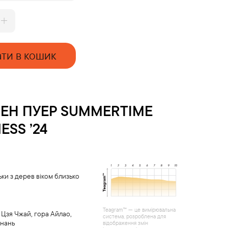
ти в кошик
ЕН ПУЕР
SUMMERTIME
ESS ’24
ьки з дерев віком близько
Teagram™ — це вимірювальна
Цзя Чжай, гора Айлао,
система, розроблена для
ьнань
відображення змін