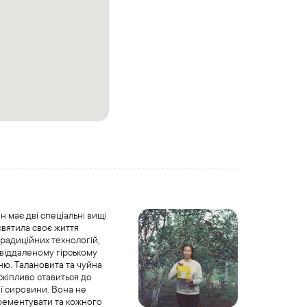
 має дві спеціальні вищі
исвятила своє життя
радиційних технологій,
віддаленому гірському
ю. Талановита та чуйна
кіпливо ставиться до
ї сировини. Вона не
рементувати та кожного