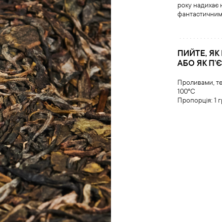
року надихає
фантастичним
ПИЙТЕ, ЯК
АБО ЯК Пʼ
Проливами, т
100°С
Пропорція: 1 