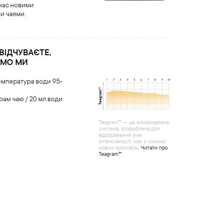
 нас новими
и чаями.
 ВІДЧУВАЄТЕ,
ЄМО МИ
емпература води 95-
грам чаю / 20 мл води
Teagram™ — це вимірювальна
система, розроблена для
відображення змін
інтенсивності чаю з кожним
новим проливом.
Читати про
Teagram™