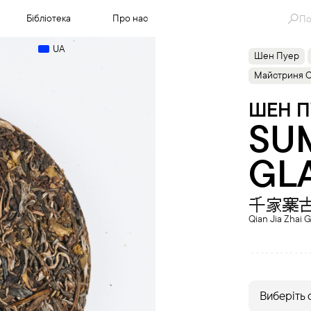
Se
Бібліотека
Про нас
for
UA
Шен Пуер
Майстриня 
ШЕН П
SU
GLA
千家寨
Qian Jia Zhai 
Виберіть 