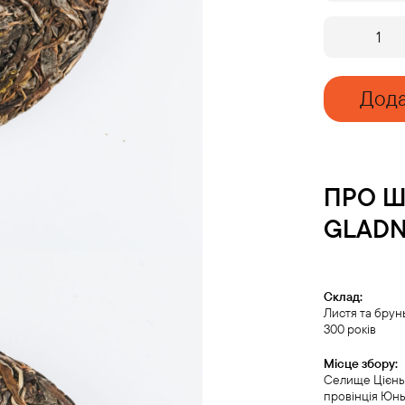
SUMMERTIME
GLADNESS
'24
quantity
Дода
ПРО
Ш
GLADN
Склад:
Листя та брун
300 років
Місце збору:
Селище Цієнь 
провінція Юн