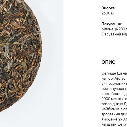
Висота:
2500 м.
Пакування:
Млинець 200 
Фасування від
ОПИС
Селище Цієнь
на горі Айлао,
вічнозелених 
розкинулися т
чистої запові
2000 метрів н
заповіднику Д
найбільша в с
зростання дик
яких, вже 2700
найдавніше із