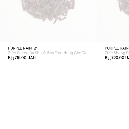
product
has
multiple
variants.
The
options
may
be
chosen
on
the
product
PURPLE RAIN ’24
PURPLE RAIN 
page
Zi Ye Sheng Da Shu Ya Bao Tian Hong Cha '24
Zi Ye Sheng D
Від
715.00
UAH
Від
790.00
U