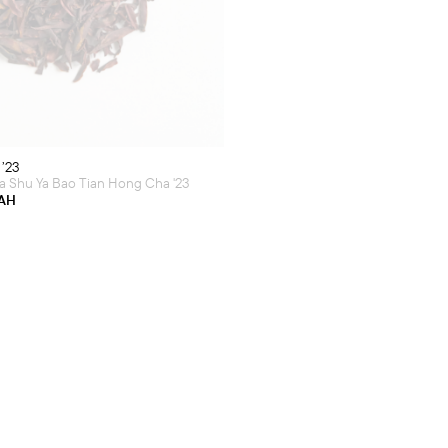
product
has
multiple
variants.
The
options
may
be
chosen
on
the
product
’23
page
a Shu Ya Bao Tian Hong Cha '23
AH