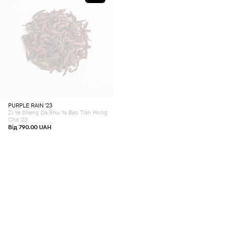
Sheng / Da Li Cha
Вік сировини
Майстер (виробник)
This
product
Да Шу
(2)
Майстер Юань
(1)
has
Майстер Ян
(2)
multiple
variants.
The
options
may
be
chosen
PURPLE RAIN ’23
on
Zi Ye Sheng Da Shu Ya Bao Tian Hong
the
product
Cha '23
page
Від
790.00
UAH