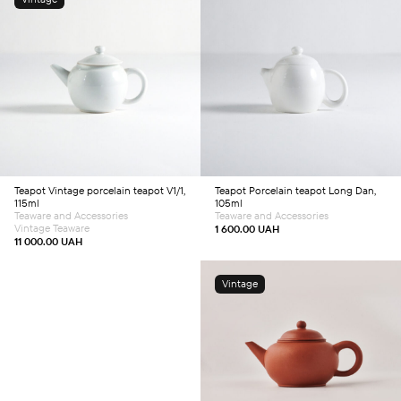
Add to cart
Add to cart
Teapot
Vintage porcelain teapot V1/1,
Teapot
Porcelain teapot Long Dan,
115ml
105ml
Teaware and Accessories
Teaware and Accessories
Vintage Teaware
1 600.00
UAH
11 000.00
UAH
Vintage
Add to cart