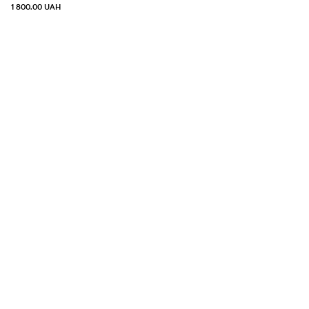
1 800.00
UAH