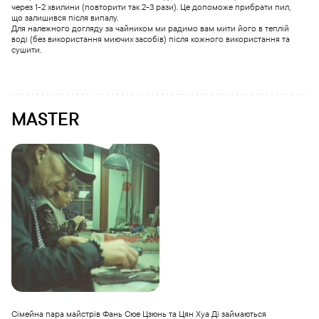
через 1-2 хвилини (повторити так 2-3 рази). Це допоможе прибрати пил,
що залишився після випалу.
Для належного догляду за чайником ми радимо вам мити його в теплій
воді (без використання миючих засобів) після кожного використання та
сушити.
MASTER
Сімейна пара майстрів Фань Сюе Цзюнь та Цян Хуа Ді займаються