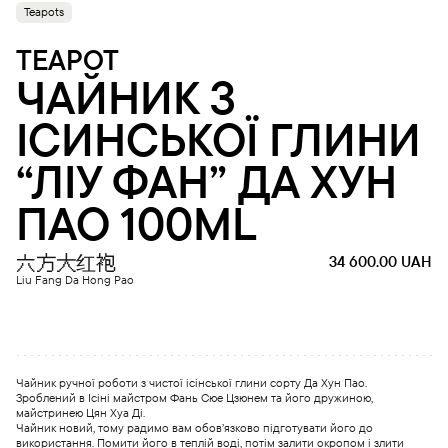
Teapots
TEAPOT
ЧАЙНИК З
ІСИНСЬКОЇ ГЛИНИ
“ЛІУ ФАН” ДА ХУН
ПАО 100ML
六方大红袍
34 600.00
UAH
Liu Fang Da Hong Pao
Чайник ручної роботи з чистої ісінської глини сорту Да Хун Пао.
Зроблений в Ісіні майстром Фань Сюе Цзюнем та його дружиною,
майстринею Цян Хуа Ді.
Чайник новий, тому радимо вам обов’язково підготувати його до
використання. Помити його в теплій воді, потім залити окропом і злити