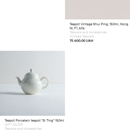
Teapot
Vintage Shui Ping, 150ml, Hong
Ni, F1, 60s
Teaware and Accessories
Vintage Teaware
75 600.00
UAH
Add to cart
Teapot
Porcelain teapot “Si Ting” 150ml
GIFT GUIDE
Teaware and Accessories