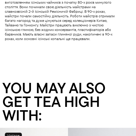
виготовленням ісінських чайників з початку 80-х років минулого
століття. Вони починали свою діяльність майстрами на
славнозвісній 2-й Ісінській Ремісничій Фабриці. В 90-х роках,
майстри почали самостійну діяльнсіть. Роботи майстрів отримали
багато нагород та дуже цінуються серед колекціонерів Китаю,
Тайваню та Гонконгу. Майстри працюють виключно з чистою
ісінською глиною, без жодних консервантів, пластифікаторів або
барвників. Мають власні запаси глиняної руди, накопичені в 90-х
роках, коли основні ісінські копальні ще працювали.
YOU MAY ALSO
GET TEA HIGH
WITH:
Vintage