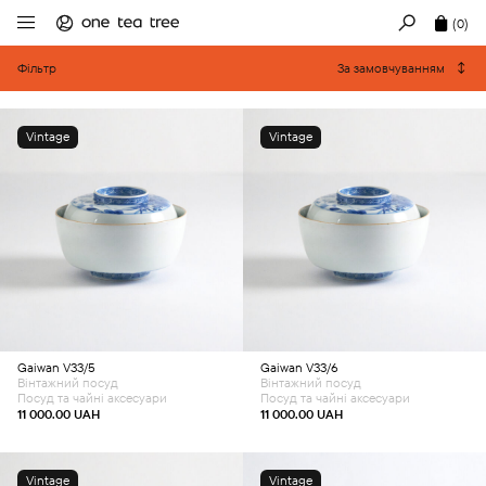
(0)
Фільтр
За замовчуванням
Vintage
Vintage
Додати в кошик
Додати в кошик
Gaiwan V33/5
Gaiwan V33/6
Вінтажний посуд
Вінтажний посуд
Посуд та чайні аксесуари
Посуд та чайні аксесуари
11 000.00
UAH
11 000.00
UAH
Vintage
Vintage