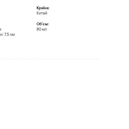
Країна:
Китай
Обʼєм:
м
80 мл
и: 7,5 см