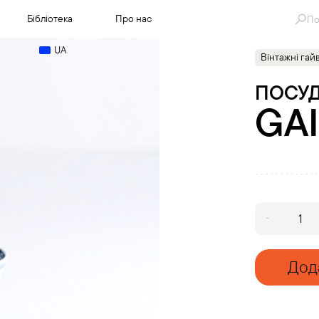
Se
Бібліотека
Про нас
for
UA
Вінтажні гай
ПОСУ
GA
Gaiwan
V7/2
quantity
Дод