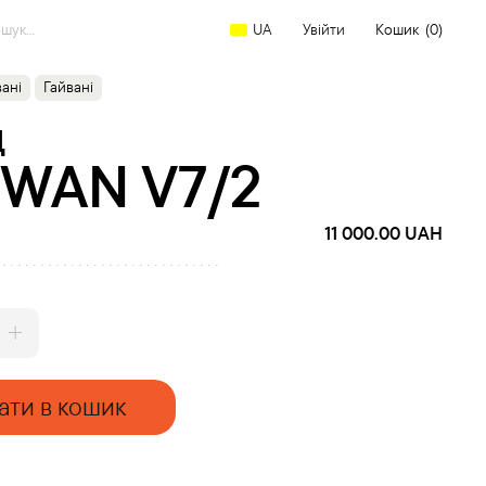
arch
Увійти
Кошик
(0)
UA
:
вані
Гайвані
Д
IWAN V7/2
11 000.00
UAH
ати в кошик