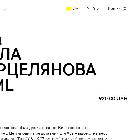
arch
Увійти
Кошик
(0)
UA
:
Д
АЛА
РЦЕЛЯНОВА
ML
920.00
UAH
елянова піала для чаювання. Виготовлена та
чну. Це типовий представник Цін Хуа – відомої на весь
в династії Тан (618 – 907 рр. н.е.), синьо-білої порцеляни.