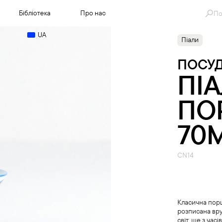
Se
Бібліотека
Про нас
for
UA
Піали
ПОСУ
ПІ
ПО
70
CN14
Класична порц
розписана вру
світ, ще з часі