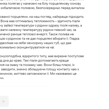
хніка полягає у нанесені на білу порцелянову основу
ів кобальтовою поливою, безпосередньо перед випалом
урованої порцеляни, на наш погляд, найкраще підходить
 Вона має оптимальну теплоємність – здатність піали
ну зайвої температури з рідини одразу після наливу, а
увати належну температуру рідини певний час, за
иченої раніше теплової енергії. Також полива не
цію з рідиною та не дає порцеляні вбирати її. Гладка
ідволікає на себе сенсорику наших губ, що дає
ксимально сконцентруватися на чаї.
онусоподібна, відкритого типу, має виразне поступове
д дна до краю. Такі піали допомагають краще
я на смаку та посмаку чаю. Вони більш пласкі, їх
заводити, значно збільшуючи площу контакту чаю з
жниною, миттєво заповнюючи її. Ми називаємо це
ч».