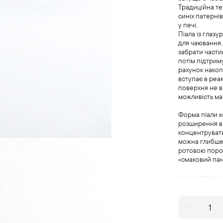
Традиційна те
синіх патерн
у печі.
Піала із глаз
для чаювання.
забрати части
потім підтрим
рахунок накоп
вступає в реак
поверхня не в
можливість ма
Форма піали к
розширення ві
концентруватис
можна глибше 
ротовою поро
«смаковий пан
Піала
порцелянова