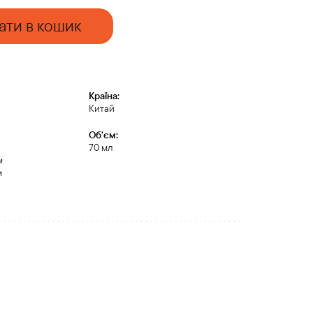
ати в кошик
Країна:
Китай
Обʼєм:
70 мл
м
м