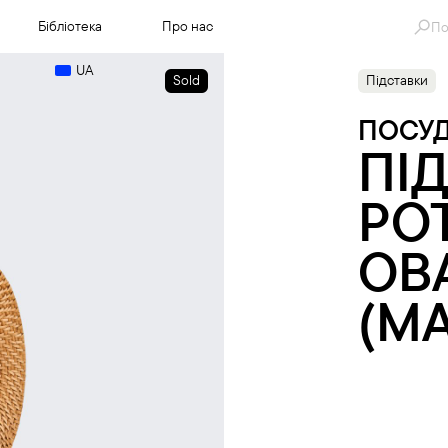
Se
Бібліотека
Про нас
for
UA
Sold
Підставки
ПОСУ
ПІ
РО
ОВ
(М