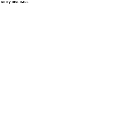
отангу
овальна.