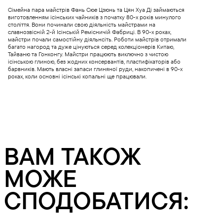
Сімейна пара майстрів Фань Сюе Цзюнь та Цян Хуа Ді займаються
виготовленням ісінських чайників з початку 80-х років минулого
століття. Вони починали свою діяльність майстрами на
славнозвісній 2-й Ісінській Ремісничій Фабриці. В 90-х роках,
майстри почали самостійну діяльнсіть. Роботи майстрів отримали
багато нагород та дуже цінуються серед колекціонерів Китаю,
Тайваню та Гонконгу. Майстри працюють виключно з чистою
ісінською глиною, без жодних консервантів, пластифікаторів або
барвників. Мають власні запаси глиняної руди, накопичені в 90-х
роках, коли основні ісінські копальні ще працювали.
ВАМ ТАКОЖ
МОЖЕ
СПОДОБАТИСЯ: