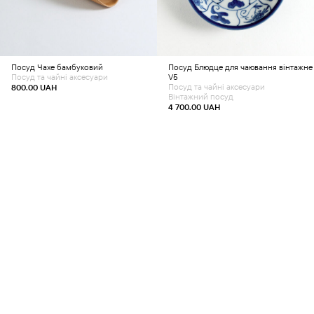
Посуд
Чахе бамбуковий
Посуд
Блюдце для чаювання вінтажне
Посуд та чайні аксесуари
V5
Посуд та чайні аксесуари
800.00
UAH
Вінтажний посуд
4 700.00
UAH