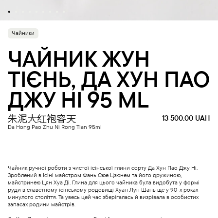
Чайники
ЧАЙНИК ЖУН
ТІЄНЬ, ДА ХУН ПАО
ДЖУ НІ 95 ML
朱泥大红袍容天
13 500.00
UAH
Da Hong Pao Zhu Ni Rong Tian 95ml
Чайник ручної роботи з чистої ісінської глини сорту Да Хун Пао Джу Ні.
Зроблений в Ісіні майстром Фань Сюе Цзюнем та його дружиною,
майстринею Цян Хуа Ді. Глина для цього чайника була видобута у формі
руди в славетному ісінському родовищі Хуан Лун Шань ще у 90-х роках
минулого століття. Та увесь цей час зберігалась й визрівала в особистих
запасах родини майстрів.