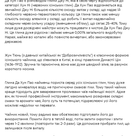
Да Хун Пао є різновидом глини Джу Ні, яка в свою чергу відноситься до
категорії Хун Ні (червоних ісінських глин). Да Хун Пао відрізняється від
звичайної Джу Ні більшою кількістю оксиду заліза у складі, що надає їй
глибокого червоно-теракотового кольору. Ця глина також має меншу
кількість оксиду алюмінія у складі, що робить її випал надзвичайно
складним через сильну усадку (зменшення об’єму), що сягає 25-40%. Тому
лише дуже досвідчені майстри можуть працювати з чистою Да Хун Пао Джу
Ні. Ця глина дуже рідкісна і займає менше 0,001% загального видобутку.
Наразі, майже всі копалні або повністю вичерпані, або законсервовані
державою.
Жун Тієнь (з давньої китайської як “Доброзичливість”) є класичною формою
ісінського чайника, що з’явилася в Китаї, в кінці правління Династії Цін
(1636-1912). Зручна та гармонічна, вона має дуже швидкий злив, за рахунок
короткого носика.
Глина Да Хун Пао найменш пориста серед усіх ісінських глин, тому дуже
лагідно мінералізує воду, не пригнічуючи смакові піки. Тому такий чайник
краще підходить для заварювання проливами чаїв найвищої якості. Адже
він, як точний професійний інструмент, максимально розкриває складні
смаки та аромати чаю, його суть та потенціал, підкреслюючі усі його
можливі недоліки чи переваги.
Чайник новий, тому радимо вам обов’язково підготувати його до
використання. Помити його в теплій воді, потім залити окропом і злити
через 1-2 хвилини (повторити так 2-3 рази). Це допоможе прибрати пил, що
залишився після випалу.