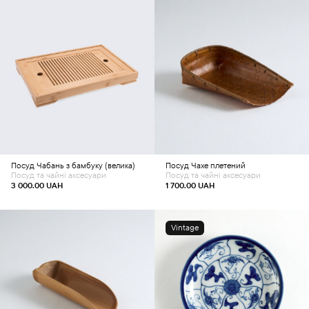
Додати в кошик
Додати в кошик
Посуд
Чабань з бамбуку (велика)
Посуд
Чахе плетений
Посуд та чайні аксесуари
Посуд та чайні аксесуари
3 000.00
UAH
1 700.00
UAH
Vintage
Додати в кошик
Додати в кошик