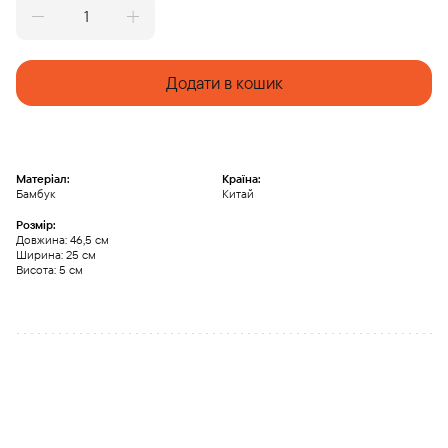
Чабань
на
латунних
ніжках
Додати в кошик
(середня)
quantity
Матеріал:
Країна:
Бамбук
Китай
Розмір:
Довжина: 46,5 см
Ширина: 25 см
Висота: 5 см