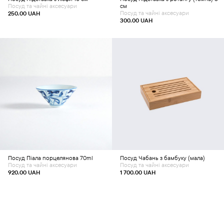
Посуд та чайні аксесуари
см
Посуд та чайні аксесуари
250.00
UAH
300.00
UAH
Додати в кошик
Додати в кошик
Посуд
Піала порцелянова 70ml
Посуд
Чабань з бамбуку (мала)
Посуд та чайні аксесуари
Посуд та чайні аксесуари
920.00
UAH
1 700.00
UAH