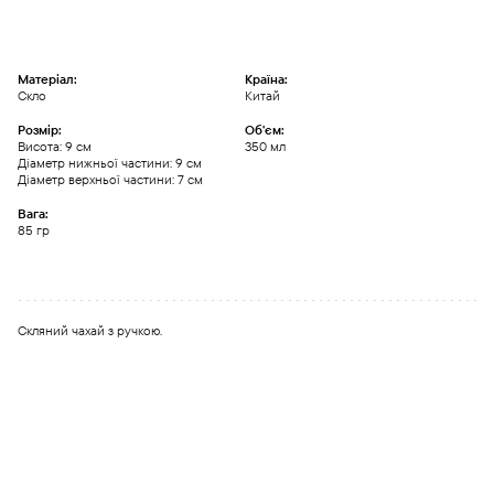
Матеріал:
Країна:
Скло
Китай
Розмір:
Обʼєм:
Висота: 9 см
350 мл
Діаметр нижньої частини: 9 см
Діаметр верхньої частини: 7 см
Вага:
85 гр
Скляний чахай з ручкою.