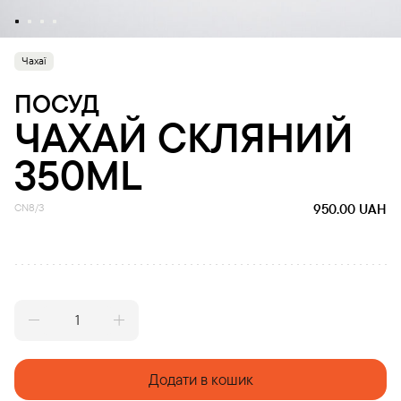
Чахаї
ПОСУД
ЧАХАЙ СКЛЯНИЙ
350ML
CN8/3
950.00
UAH
Чахай
скляний
350ml
quantity
Додати в кошик