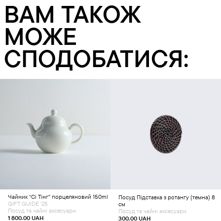
ВАМ ТАКОЖ
МОЖЕ
СПОДОБАТИСЯ:
Додати в кошик
Додати в кошик
Чайник “Сі Тінг” порцеляновий 150ml
Посуд
Підставка з ротангу (темна) 8
GIFT GUIDE '25
см
Посуд та чайні аксесуари
Посуд та чайні аксесуари
1 800.00
UAH
300.00
UAH