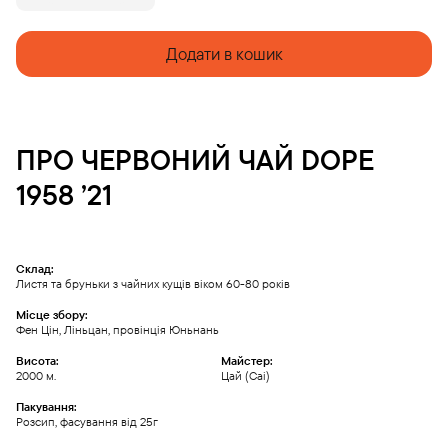
1958
'21
quantity
Додати в кошик
ПРО
ЧЕРВОНИЙ ЧАЙ
DOPE
1958 ’21
Склад:
Листя та бруньки з чайних кущів віком 60-80 років
Місце збору:
Фен Цін, Ліньцан, провінція Юньнань
Висота:
Майстер:
2000 м.
Цай (Cai)
Пакування:
Розсип, фасування від 25г