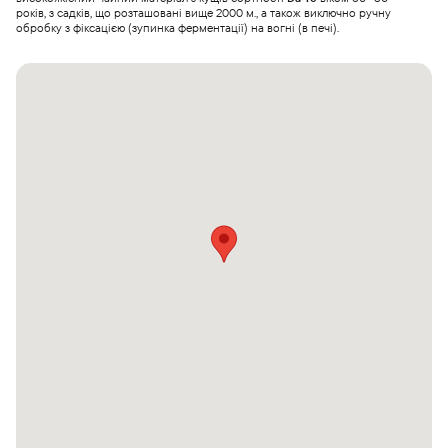
років, з садків, що розташовані вище 2000 м., а також виключно ручну
обробку з фіксацією (зупинка ферментації) на вогні (в печі).