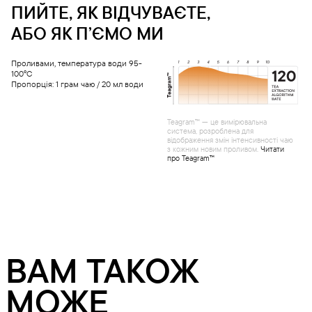
ПИЙТЕ, ЯК ВІДЧУВАЄТЕ,
АБО ЯК ПʼЄМО МИ
Проливами, температура води 95-
100°С
Пропорція: 1 грам чаю / 20 мл води
Teagram™ — це вимірювальна
система, розроблена для
відображення змін інтенсивності чаю
з кожним новим проливом.
Читати
про Teagram™
ВАМ ТАКОЖ
МОЖЕ