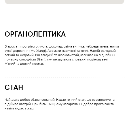
ОРГАНОЛЕПТИКА
В ароматі прогрітого листа: шоколад, свіжа випічка, чебрець, ягель, нотки
сухої деревини (Mu Xiang). Аромати насичені та теплі. Настій солодкий,
легкий та медовий. Він гладкий та шовковистий, залишає на піднебінні
приємну солодкість (Gan), яку так шукають справжні поціновувачі.
М’який та довгий посмак.
СТАН
Чай дуже добре збалансований. Надає теплий стан, що зосереджує та
підіймає настрій. При більш міцному заварюванні добре прогріває та
навіть кидає в жар.