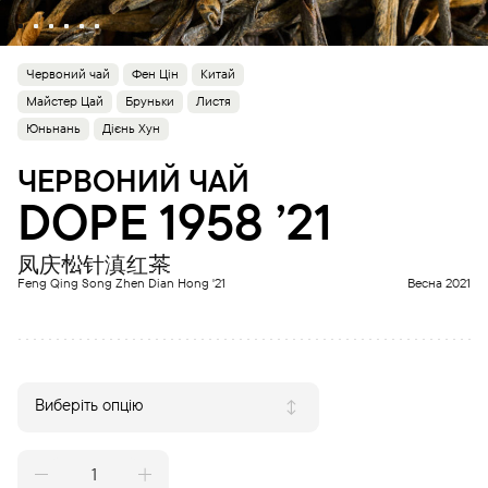
Червоний чай
Фен Цін
Китай
Майстер Цай
Бруньки
Листя
Юньнань
Дієнь Хун
ЧЕРВОНИЙ ЧАЙ
DOPE 1958 ’21
凤庆松针滇红茶
Feng Qing Song Zhen Dian Hong '21
Весна 2021
Виберіть опцію
DOPE