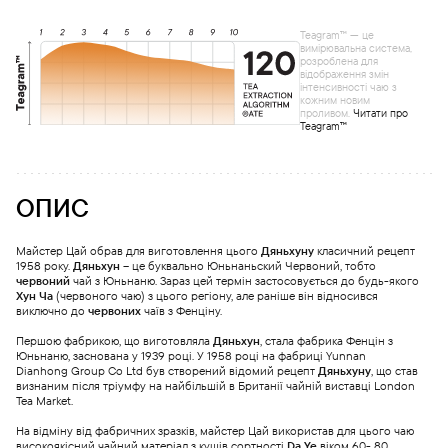
Teagram™ — це
вимірювальна система,
розроблена для
відображення змін
інтенсивності чаю з
кожним новим
проливом.
Читати про
Teagram™
ОПИС
Майстер Цай обрав для виготовлення цього
Дяньхуну
класичний рецепт
1958 року.
Дяньхун
– це буквально Юньнаньский Червоний, тобто
червоний
чай з Юньнаню. Зараз цей термін застосовується до будь-якого
Хун Ча
(червоного чаю) з цього регіону, але раніше він відносився
виключно до
червоних
чаїв з Фенціну.
Першою фабрикою, що виготовляла
Дяньхун
, стала фабрика Фенцін з
Юньнаню, заснована у 1939 році. У 1958 році на фабриці Yunnan
Dianhong Group Сo Ltd був створений відомий рецепт
Дяньхуну
, що став
визнаним після тріумфу на найбільшій в Британії чайній виставці London
Tea Market.
На відміну від фабричних зразків, майстер Цай використав для цього чаю
високоякісний чайний матеріал з кущів сортності
Da Ye
віком 60- 80