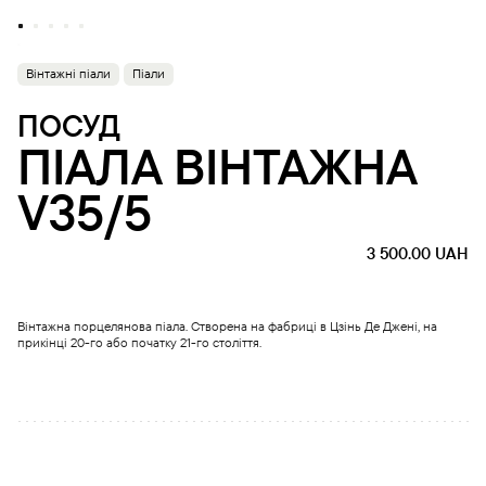
Вінтажні піали
Піали
ПОСУД
ПІАЛА ВІНТАЖНА
V35/5
3 500.00
UAH
Вінтажна порцелянова піала. Створена на фабриці в Цзінь Де Джені, на
прикінці 20-го або початку 21-го століття.