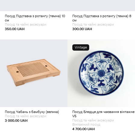
Посуд
Підставка з ротангу (темна) 10
Посуд
Підставка з ротангу (темна) 8
см
см
Посуд та чайні аксесуари
Посуд та чайні аксесуари
350.00
UAH
300.00
UAH
Vintage
Додати в кошик
Додати в кошик
Посуд
Чабань з бамбуку (велика)
Посуд
Блюдце для чаювання вінтажне
Посуд та чайні аксесуари
V5
Посуд та чайні аксесуари
3 000.00
UAH
Вінтажний посуд
4 700.00
UAH