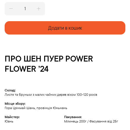
POWER
FLOWER
'24
quantity
Додати в кошик
ПРО
ШЕН ПУЕР
POWER
FLOWER ’24
Склад:
Листя та бруньки з малих чайних дерев віком 100-120 років
Місце збору:
Гора Цзінмай Шань, провінція Юньнань
Майстер:
Пакування:
Юань
Млинець 200г / Фасування від 25г