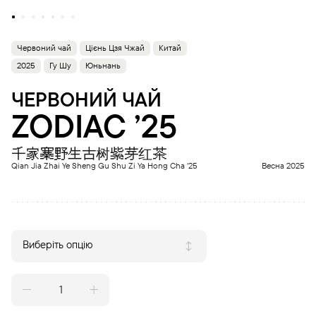
Червоний чай
Цієнь Цзя Чжай
Китай
2025
Гу Шу
Юньнань
ЧЕРВОНИЙ ЧАЙ
ZODIAC ’25
千家寨野生古树紫芽红茶
Qian Jia Zhai Ye Sheng Gu Shu Zi Ya Hong Cha ’25
Весна 2025
Виберіть опцію
ZODIAC
'25
quantity