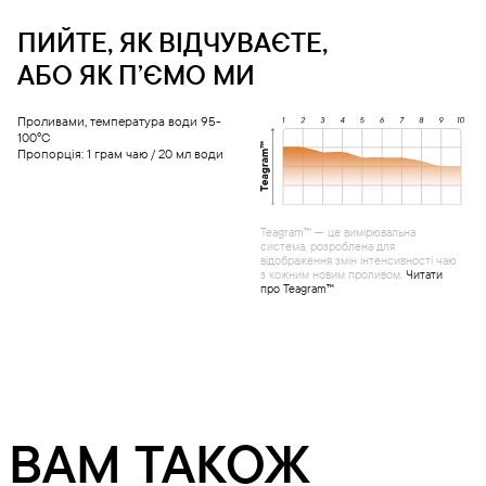
ПИЙТЕ, ЯК ВІДЧУВАЄТЕ,
АБО ЯК ПʼЄМО МИ
Проливами, температура води 95-
100°С
Пропорція: 1 грам чаю / 20 мл води
Teagram™ — це вимірювальна
система, розроблена для
відображення змін інтенсивності чаю
з кожним новим проливом.
Читати
про Teagram™
ВАМ ТАКОЖ