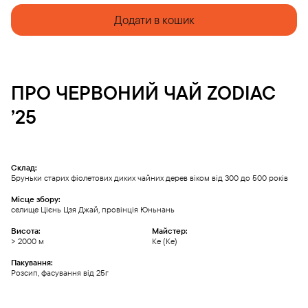
Додати в кошик
ПРО
ЧЕРВОНИЙ ЧАЙ
ZODIAC
’25
Склад:
Бруньки старих фіолетових диких чайних дерев віком від 300 до 500 років
Місце збору:
селище Цієнь Цзя Джай, провінція Юньнань
Висота:
Майстер:
> 2000 м
Ке (Ke)
Пакування:
Розсип, фасування від 25г