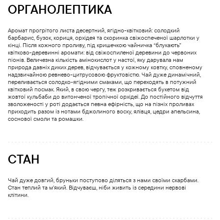
ОРГАНОЛЕПТИКА
Аромат прогрітого листа десертний, ягідно-квітковий: солодкий
барбарис, бузок, кориця, орхідея та скоринка свіжоспеченої шарлотки у
кінці. Після кожного проливу, під кришечкою чайничка “блукають”
квітково-деревинні аромати: від свіжоспиленої деревини до червоних
піонів. Величезна кількість амінокислот у настої, яку дарувала нам
природа давніх диких дерев, відчувається у кожному ковтку, сповненому
надзвичайною ревнево-цитрусовою фруктовістю. Чай дуже динамічний,
переливається солодко-ягідними смаками, що переходять в потужний
квітковий посмак. Який, в свою чергу, теж розкривається букетом від
жовтої кульбаби до витонченої тропічної орхідеї. До постійного відчуття
зволоженості у роті додається певна ефірність, що на пізніх проливах
приходить разом із нотами бджолиного воску, ялівця, цедри апельсина,
соснової смоли та ромашки.
СТАН
Чай дуже довгий, бруньки поступово діляться з нами своїми скарбами.
Стан теплий та м’який. Відчуваєш, ніби живить із середини нервові
клітини.