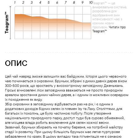
Teagram™ — це
вимірювальна система,
розроблена для
відображення змін
інтенсивності чаю з
кожним новим
проливом.
Читати про
Teagram™
ОПИС
Цей чай навряд зможе залишити вас байдужим. Історія цього червоного
чаю починається з сировини. Бруньки, зібрані з диких давніх дерев віком
300-500 років, що зростають у високогірному заповіднику Дженьюань.
Гірські вічнозелені ліси заповідника вважаються не просто природнім
ареалом зростання диких чайних дерев, а і одним із можливих осередком
їх походження як виду.
Збір сировини в заповіднику відбувається раз на рік, і є одним з
додаткових доходів бідних селян із племен Ізу та Лаху. Століттями, для
багатьох їх поколінь, це було частиною побуту. Після утворення
національного природного парку, доступ туди був сурово обмежений,
але місцева влада робить виключення для селян кожної весни.
Зазвичай, бруньки збирають на початку березня, на потрібній майстру
стадії їх розвитку. При цьому більшість бруньок має легке пурпурове
забарвлення по краях. В цьому випадку така пігментація не є ознакою