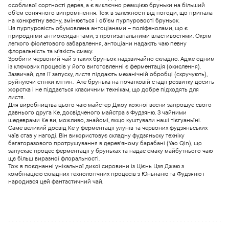
особливої сортності дерев, а є виключно реакцією бруньки на більший
об’єм сонячного випромінення. Тож в залежності від погоди, що припала
на конкретну весну, змінюється і об’єм пурпуровості бруньок.
Ця пурпуровість обумовлена антоціанами – поліфенолами, що є
природніми антиоксидантами, з протизапальними властивостями. Окрім
легкого фіолетового забарвлення, антоціани надають чаю певну
флоральність та м’якість смаку.
Зробити червоний чай з таких бруньок надзвичайно складно. Адже одним
із ключових процесів у його виготовленні є ферментація (окислення).
Зазвичай, для її запуску, листя піддають механічній обробці (скручують),
руйнуючи стінки клітин.
Але брунька на початковій стадії розвитку досить
жорстка і не піддається класичним технікам, що добре підходять для
листя.
Для виробництва цього чаю майстер Джоу кожної весни запрошує свого
давнього друга Ке, досвідченого майстра з Фудзяню. З чайними
шедеврами Ке ви, можливо, знайомі, якщо куштували наші тієгуаньїні.
Саме великий досвід Ке у ферментації улунів та червоних фудзяньських
чаїв став у нагоді. Він використовує складну фудзяньску техніку
багаторазового протрушування в дерев’яному барабані (Yao Qin), що
запускає процес ферментації у бруньках та надає смаку майбутнього чаю
щє більш виразної флоральності.
Тож в поєднанні унікальної дикої сировини із Цієнь Цзя Джаю з
комбінацією складних технологічних процесів з Юньнаню та Фудзяню і
народився цей фантастичний чай.