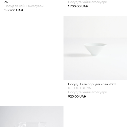
см
Посуд та чайні аксесуари
Посуд та чайні аксесуари
1 700.00
UAH
350.00
UAH
Додати в кошик
Посуд
Піала порцелянова 70ml
GIFT GUIDE '25
Посуд та чайні аксесуари
920.00
UAH