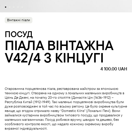
Вінтажні піали
ПОСУД
ПІАЛА ВІНТАЖНА
V42/4 З КІНЦУГІ
4 100.00
UAH
Старовинна порцелянова піала, реставрована майстром за японською
технікою кінцугі. Створена на одному з локальних маленьких виробництв в
Цзінь Де Джені, на початку 20-го століття (Династія Цін (1636-1912) –
Республіка Китай (1912-1949). Такі маленькі порцелянові виробництва були
дуже розповсюджені в той час по всьому регіону. Це було окреме культурне
явище, що згодом отримало назву “Domestic Kilns” (Локальні Печі). Вони
займалися кустарним виробництвом типового посуду, що продавалися у
маленьких магазинчиках. Посуд робився вручну, швидко та дешево, без
особливого контролю якості, що надало кожному окремому виробу
виразної індивідуальності.