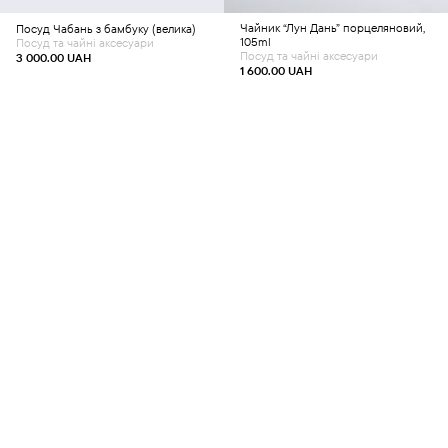
Чайник “Лун Дань” порцеляновий,
Посуд
Чабань з бамбуку (велика)
105ml
Посуд та чайні аксесуари
Посуд та чайні аксесуари
3 000.00
UAH
1 600.00
UAH