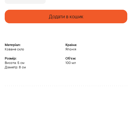
з
кованого
скла
Додати в кошик
quantity
Матеріал:
Країна:
Коване скло
Японія
Розмір:
Обʼєм:
Висота: 5 см
100 мл
Діаметр: 8 см