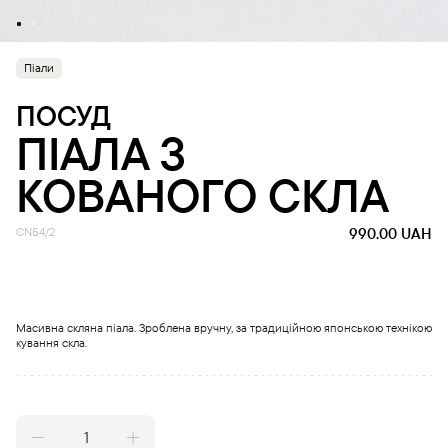
Піали
ПОСУД
ПІАЛА З
КОВАНОГО СКЛА
CN54/2
990.00
UAH
Масивна скляна піала. Зроблена вручну, за традиційною японською технікою
кування скла.
Піала