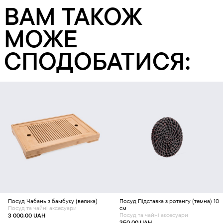
ВАМ ТАКОЖ
МОЖЕ
СПОДОБАТИСЯ:
Додати в кошик
Додати в кошик
Посуд
Чабань з бамбуку (велика)
Посуд
Підставка з ротангу (темна) 10
Посуд та чайні аксесуари
см
Посуд та чайні аксесуари
3 000.00
UAH
350.00
UAH