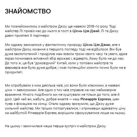
ЗНАЙОМСТВО
Ми познайомились з майстром Джоу ще навесні 2018-го року. Тоді
майстер Лі привіз нас до нього в гості в
Цієнь Цзя Джай
. Лі та Джоу
давні приятелі й партнери.
Ми одразу закохалися у фантастичну природу
Цієнь Цзя Джаю
, але з
майстром Джоу, кохання з першого погляду тоді не відбулося. Він був
дуже заклопотаний і приділив нам зовсім трохи свого часу та уваги, адже
якраз починався активний збір врожаю і, відверто, йому було не до нас.
До того ж, це був “доковідний” Китай, коли у топових майстрів та
фермерів все було дуже добре, і нові потенційні клієнти точно були не в
пріоритеті.
Ми спробували з ним декілька чаїв, усі вони були класними, а названі
ціни — зависокими. Але один з тих чаїв справив на нас неймовірне
враження. Нічого подібного ми не куштували не тільки до того, але й
досі. Цей чай ви, мабуть, добре знаєте — наш
Pineapple Express
, шен
пуер з фіксацією на сонці. Стало одразу зрозуміло, що Джоу дуже
сильний майстер. Ми трішки поторгувалися, і отримавши адекватну ціну
на майбутній Pineapple Express, вирішили сфокусуватися лише на ньому.
На цьому і закінчилася наша перша зустріч з майстром Джоу.