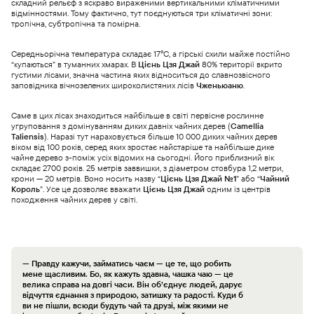
складний рельєф з яскраво вираженими вертикальними кліматичними
відмінностями. Тому фактично, тут поєднуються три кліматичні зони:
тропічна, субтропічна та помірна.
Середньорічна температура складає 17°C, а гірські схили майже постійно
“купаються” в туманних хмарах. В
Цієнь Цзя Джай
80% території вкрито
густими лісами, значна частина яких відноситься до славнозвісного
заповідника вічнозелених широколистяних лісів
Чженьюаню
.
Саме в цих лісах знаходиться найбільше в світі первісне рослинне
угруповання з домінуванням диких давніх чайних дерев (
Camellia
Taliensis
). Наразі тут нараховується більше 10 000 диких чайних дерев
віком від 100 років, серед яких зростає найстаріше та найбільше дике
чайне дерево з-поміж усіх відомих на сьогодні. Його приблизний вік
складає 2700 років. 25 метрів заввишки, з діаметром стовбура 1,2 метри,
крони — 20 метрів. Воно носить назву “
Цієнь Цзя Джай №1
” або “
Чайний
Король
”. Усе це дозволяє вважати
Цієнь Цзя Джай
одним із центрів
походження чайних дерев у світі.
— Правду кажучи, займатись чаєм — це те, що робить
мене щасливим. Бо, як кажуть здавна, чашка чаю — це
велика справа на довгі часи. Він об’єднує людей, дарує
відчуття єднання з природою, затишку та радості. Куди б
ви не пішли, всюди будуть чай та друзі, між якими не