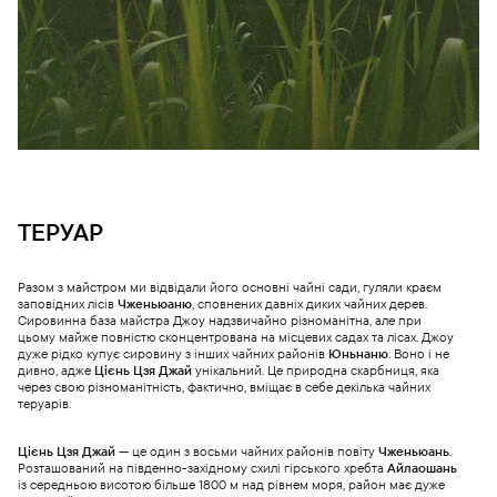
ТЕРУАР
Разом з майстром ми відвідали його основні чайні сади, гуляли краєм
заповідних лісів
Чженьюаню
, сповнених давніх диких чайних дерев.
Сировинна база майстра Джоу надзвичайно різноманітна, але при
цьому майже повністю сконцентрована на місцевих садах та лісах. Джоу
дуже рідко купує сировину з інших чайних районів
Юньнаню
. Воно і не
дивно, адже
Цієнь Цзя Джай
унікальний. Це природна скарбниця, яка
через свою різноманітність, фактично, вміщає в себе декілька чайних
теруарів.
Цієнь Цзя Джай
— це один з восьми чайних районів повіту
Чженьюань
.
Розташований на південно-західному схилі гірського хребта
Айлаошань
із середньою висотою більше 1800 м над рівнем моря, район має дуже