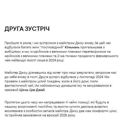
ДРУГА ЗУСТРІЧ
Пройшло 6 років, і ми зустрілися з майстром Джоу знову. За цей час
відбулося багато змін: “постковідний”
Юньнань
пригальмував з
амбіціями, а ми, із мрійників з великими планами перетворилися на
мрійників з великими планами та 2-ма тонами проданого фермерського
чаю найвищої якості лише в 2024 році.
Майстер Джоу, дізнавшись від колег про наші результати, запросив нас
до себе знову в гості. Друга зустріч відбулася у листопаді 2024. Ми
провели з майстром цілий тиждень: жили в його домі, пили
фантастичний чай, їли найсмачнішу домашню їжу та занурювалися в
казковий
Цієнь Цзя Джай
.
Протягом цього часу ми напрацювали ті чайні позиції, які будуть в
нашому асортименті постійно, та змогли купити декілька визрілих
ексклюзивів з особистих запасів майстра. Джоу дав нам комфортні ціни,
та прийняв замовлення на врожай 2025 року.