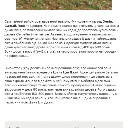
Сам чайний район розташований навколо 4-х головних селищ:
Хепін,
Сантай, Гоцзі
та
Цзюцзя
. На гірських схилах, що оточують ці селища, окрім
диких лісів, розташовано чимало чайних садів, де зростають культивовані
дерева
Camellia Sinensis var. Assamica
з домінуванням великолистих
сортностей
Менку
та
Фенцін
. Частина цих садків із давніх чайних дерев
віком приблизно від 100 до 400 років. Подекуди зустрічаються великі
давні культивовані дерева з приблизним віком від 400 до 600 років.
Вони досить високі (6–12 метрів), та часто зростають просто на городах
посеред селищ.
В майстра Джоу досить широка сировинна база, але майже вся вона
зосереджена безпосередньо в
Цієнь Цзя Джай
. Адже цей район багатий
на виразні теруари, які (і ми в цьому щиро переконані) ще отримають
своє окреме місце та відомість у чайному світі. В майстра є декілька
власних чайних садів та ще певна кількість орендованих. Наймолодший
вік рослин — десь 80 років, але переважна кількість дерев в його садках
віком приблизно 150–300 років. Також майстер купує топову сировину з
інших чайних садів району. Але найцікавіше інше — дика сировина з
первісних лісів Цієнь Цзя Джаю.