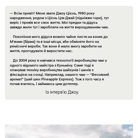
— Всім привіт! Мене звати Джоу Цієнь, 1980 року
народження, родом з Цієнь Цзя Джай (підніжжя гори), тут
виріс і провів все своє життя. Мої предки та дідусь
завжди жили тут і заробляли на життя вирощуванням чаю.
Покоління мого дідуся возило чайне листя на конях до
М’янми (Бірма) та в інші місця, аби обміняти його на
ремісничі вироби. Так вони й мали змогу заробити на
життя, прогодувати й виростити нас.
До 2004 року я навчався технології виробництва чаю у
одного відомого майстра з Куньміну. Саме тоді я
опанував техніку виробництва шайхунів і шенів з
фіксацією на сонці. Наприклад, нашого чаю — “Весняний
аромат” (шай шен
Pineapple Express
). Тож з того часу я
почав вчитись, і займаюсь цим дотепер.
Із інтерв’ю Джоу.