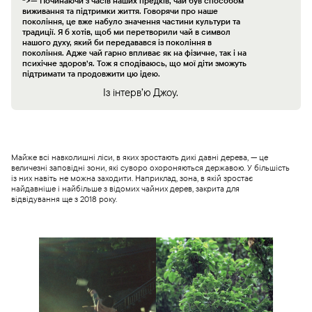
“>
— Починаючи з часів наших предків, чай був способом
виживання та підтримки життя. Говорячи про наше
покоління, це вже набуло значення частини культури та
традиції. Я б хотів, щоб ми перетворили чай в символ
нашого духу, який би передавався із покоління в
покоління. Адже чай гарно впливає як на фізичне, так і на
психічне здоров’я. Тож я сподіваюсь, що мої діти зможуть
підтримати та продовжити цю ідею.
Із інтерв’ю Джоу.
Майже всі навколишні ліси, в яких зростають дикі давні дерева, — це
величезні заповідні зони, які суворо охороняються державою. У більшість
із них навіть не можна заходити. Наприклад, зона, в якій зростає
найдавніше і найбільше з відомих чайних дерев, закрита для
відвідування ще з 2018 року.